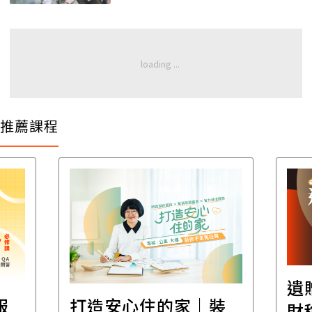
推薦課程
遺
報
打造安心住的家｜裝
財