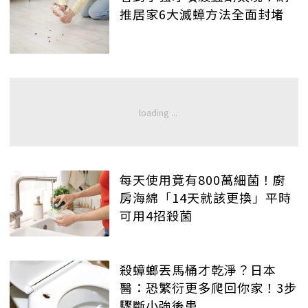
推居家6大滅蟑方法全面封堵
每天使用竟有800萬細菌！廚
房海綿「14天就該更換」平時
可用4招殺菌
殺蟑螂丟馬桶才乾淨？日本
醫：恐繁衍更多爬回你家！3步
驟斷小強後患