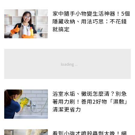
家中隨手小物變生活神器！5個
隱藏收納、用法巧思：不花錢
就搞定
浴室水垢、黴斑怎麼清？別急
著用力刷！善用2好物「濕敷」
清潔更省力
看到小強才噴殺蟲劑太晚！網