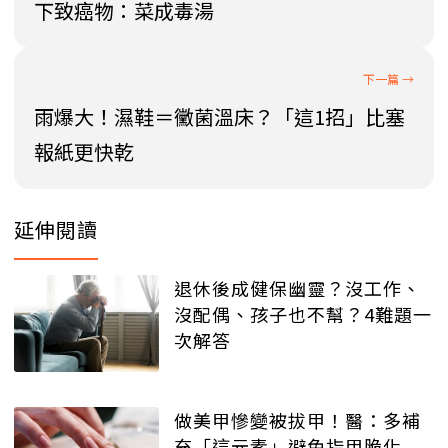
下致癌物：菜成毒湯
雨爆大！濕鞋＝黴菌溫床？「這1招」比塞
報紙更快乾
延伸閱讀
退休後成健保幽靈？沒工作、
沒配偶、孩子也不幫？4難題一
次解答
做美甲慘變被拔甲！醫：多補
充「這元素」避免指甲脆化