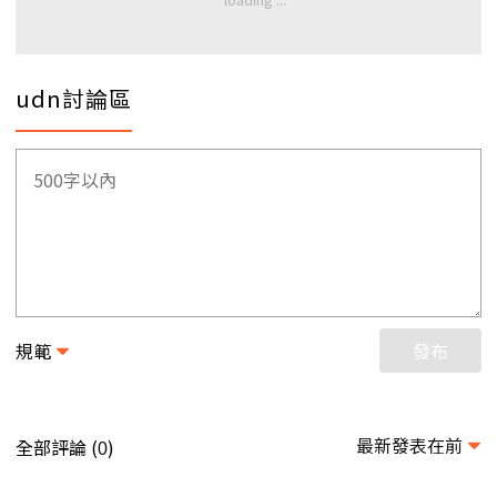
udn討論區
規範
發布
最新發表在前
全部評論 (
)
0