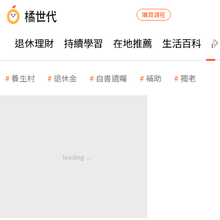
購買課程
退休理財
持續學習
在地推薦
生活百科
養生村
退休金
自書遺囑
補助
獨老