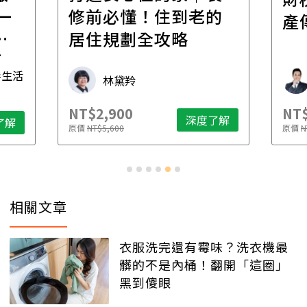
一
修前必懂！住到老的
產
一
居住規劃全攻略
先
毒生活
林黛羚
NT$2,900
NT$
深度了解
了解
原價
NT$5,600
原價
N
相關文章
衣服洗完還有霉味？洗衣機最
髒的不是內桶！翻開「這圈」
黑到傻眼