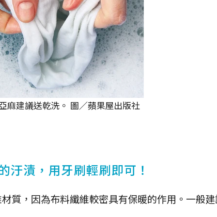
亞麻建議送乾洗。 圖／蘋果屋出版社
的汙漬，用牙刷輕刷即可！
維材質，因為布料纖維較密具有保暖的作用。一般建