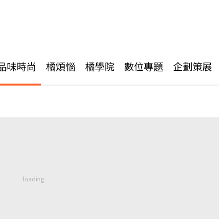
品味時尚
橘煩惱
橘學院
數位專題
企劃策展