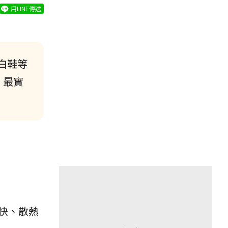
用LINE傳送
白鞋等
！最實
快、散熱