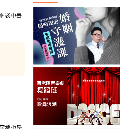
網袋中丟
爾棉也是