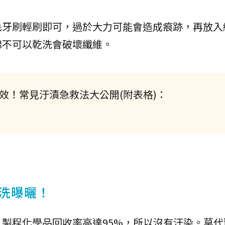
毛牙刷輕刷即可，過於大力可能會造成痕跡，再放入
棉不可以乾洗會破壞纖維。
效！常見汙漬急救法大公開(附表格)：
洗曝曬！
製程化學品回收率高達95%，所以沒有汙染。莫代