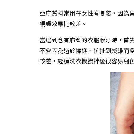
亞麻質料常用在女性春夏裝，因為
親膚效果比較差。
當遇到含有麻料的衣服髒汙時，首
不會因為過於揉搓、拉扯到纖維而
較差，經過洗衣機攪拌後很容易褪