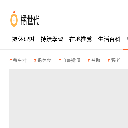
退休理財
持續學習
在地推薦
生活百科
養生村
退休金
自書遺囑
補助
獨老