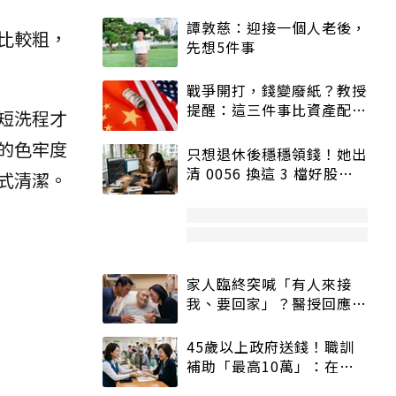
譚敦慈：迎接一個人老後，
比較粗，
先想5件事
戰爭開打，錢變廢紙？教授
提醒：這三件事比資產配置
短洗程才
更重要！
的色牢度
只想退休後穩穩領錢！她出
清 0056 換這 3 檔好股：
式清潔。
股價高點照樣買
家人臨終突喊「有人來接
我、要回家」？醫授回應方
式快學：避免抱憾終生
45歲以上政府送錢！職訓
補助「最高10萬」：在
職、待業都能申請