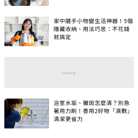
家中隨手小物變生活神器！5個
隱藏收納、用法巧思：不花錢
就搞定
浴室水垢、黴斑怎麼清？別急
著用力刷！善用2好物「濕敷」
清潔更省力