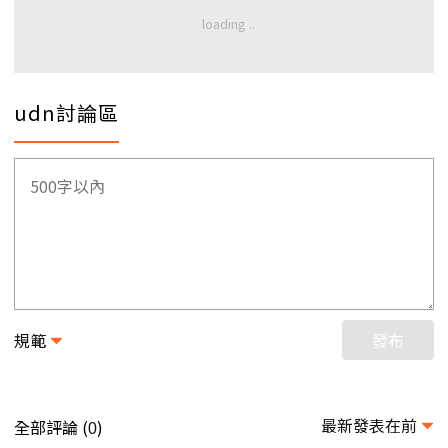
udn討論區
規範
發布
最新發表在前
全部評論 (
)
0