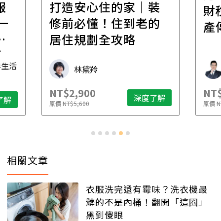
報
打造安心住的家｜裝
財
一
修前必懂！住到老的
產
一
居住規劃全攻略
先
毒生活
林黛羚
NT$2,900
NT$
深度了解
了解
原價
NT$5,600
原價
N
相關文章
衣服洗完還有霉味？洗衣機最
髒的不是內桶！翻開「這圈」
黑到傻眼