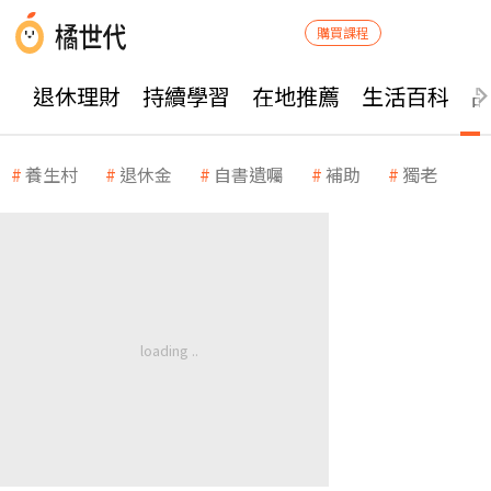
購買課程
退休理財
持續學習
在地推薦
生活百科
養生村
退休金
自書遺囑
補助
獨老