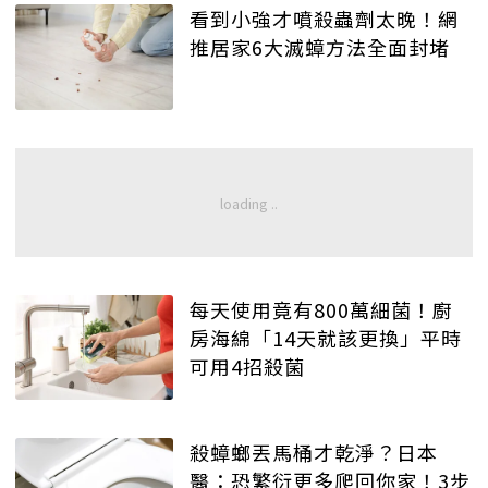
看到小強才噴殺蟲劑太晚！網
推居家6大滅蟑方法全面封堵
每天使用竟有800萬細菌！廚
房海綿「14天就該更換」平時
可用4招殺菌
殺蟑螂丟馬桶才乾淨？日本
醫：恐繁衍更多爬回你家！3步