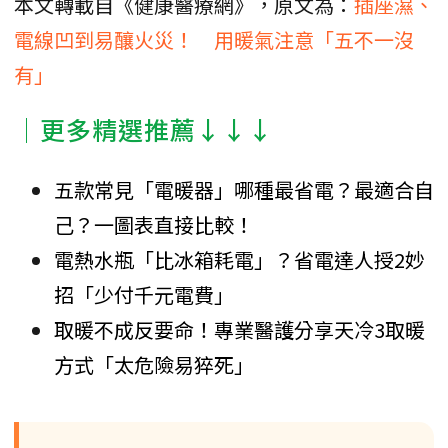
本文轉載自《健康醫療網》，原文為：
插座濕、
電線凹到易釀火災！ 用暖氣注意「五不一沒
有」
│更多精選推薦↓↓↓
五款常見「電暖器」哪種最省電？最適合自
己？一圖表直接比較！
電熱水瓶「比冰箱耗電」？省電達人授2妙
招「少付千元電費」
取暖不成反要命！專業醫護分享天冷3取暖
方式「太危險易猝死」