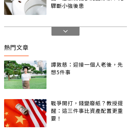
驟斷小強後患
熱門文章
譚敦慈：迎接一個人老後，先
想5件事
戰爭開打，錢變廢紙？教授提
醒：這三件事比資產配置更重
要！