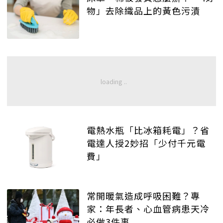
物」去除織品上的黃色污漬
電熱水瓶「比冰箱耗電」？省
電達人授2妙招「少付千元電
費」
常開暖氣造成呼吸困難？專
家：年長者、心血管病患天冷
必做3件事