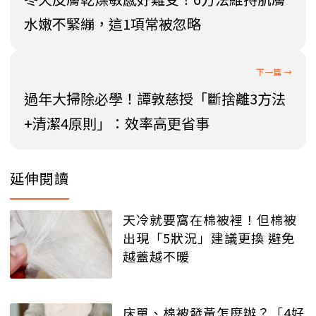
水嫩不緊繃，這1項常被忽略
過年大掃除必學！譚敦慈授「斷捨離3方法
+清潔4原則」：效率高更省事
延伸閱讀
天冷就要窩在棉被裡！但棉被
出現「5狀況」建議更換 避免
越蓋越不暖
床單、棉被發黃怎麼辦？「4好