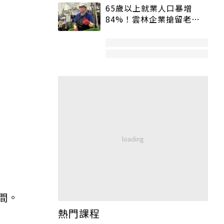
65歲以上就業人口暴增
84%！雲林企業搶留老員
工：穩定性高、經驗豐富
間。
熱門課程