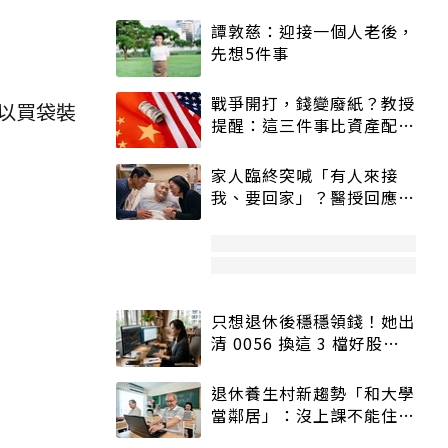
譚敦慈：迎接一個人老後，
先想5件事
戰爭開打，錢變廢紙？教授
以買袋裝
提醒：這三件事比資產配置
更重要！
家人臨終突喊「有人來接
我、要回家」？醫授回應方
式快學：避免抱憾終生
只想退休後穩穩領錢！她出
清 0056 換這 3 檔好股：
股價高點照樣買
退休養生村新趨勢「和大學
當鄰居」：沒上課不能住、
宿舍變養老房