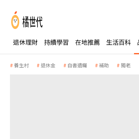
退休理財
持續學習
在地推薦
生活百科
養生村
退休金
自書遺囑
補助
獨老