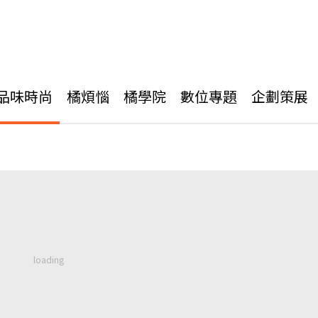
品味時尚
橘煩惱
橘學院
數位專題
企劃策展