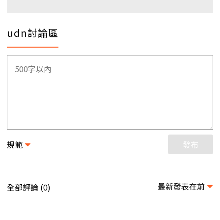
udn討論區
規範
發布
最新發表在前
全部評論 (
)
0