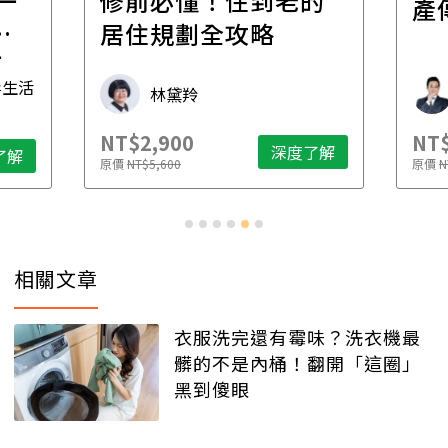
一
修前必懂！住到老的
產
一
居住規劃全攻略
先
毒生活
林黛羚
NT$2,900
NT$
深度了解
了解
原價
NT$5,600
原價
N
相關文章
衣服洗完還有霉味？洗衣機最
髒的不是內桶！翻開「這圈」
黑到傻眼