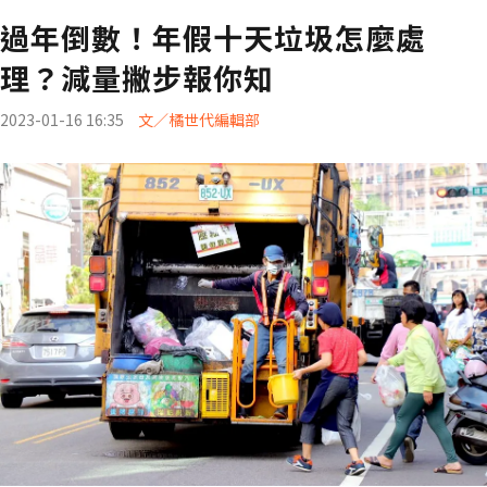
過年倒數！年假十天垃圾怎麼處
理？減量撇步報你知
2023-01-16 16:35
文／橘世代編輯部