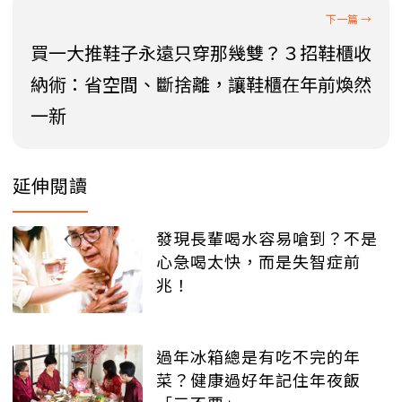
買一大推鞋子永遠只穿那幾雙？３招鞋櫃收
納術：省空間、斷捨離，讓鞋櫃在年前煥然
一新
延伸閱讀
發現長輩喝水容易嗆到？不是
心急喝太快，而是失智症前
兆！
過年冰箱總是有吃不完的年
菜？健康過好年記住年夜飯