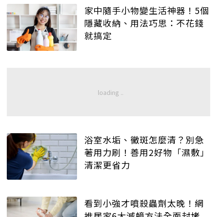
家中隨手小物變生活神器！5個
隱藏收納、用法巧思：不花錢
就搞定
浴室水垢、黴斑怎麼清？別急
著用力刷！善用2好物「濕敷」
清潔更省力
看到小強才噴殺蟲劑太晚！網
推居家6大滅蟑方法全面封堵