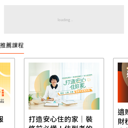
推薦課程
遺
報
打造安心住的家｜裝
財