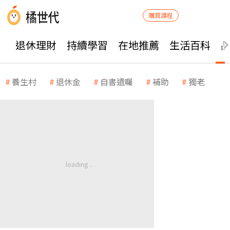
購買課程
退休理財
持續學習
在地推薦
生活百科
養生村
退休金
自書遺囑
補助
獨老