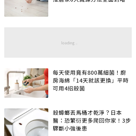
每天使用竟有800萬細菌！廚
房海綿「14天就該更換」平時
可用4招殺菌
殺蟑螂丟馬桶才乾淨？日本
醫：恐繁衍更多爬回你家！3步
驟斷小強後患