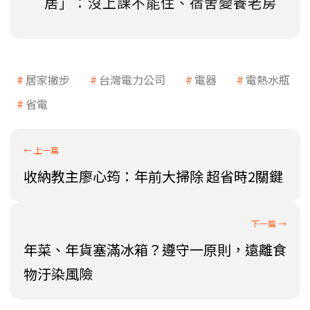
居」：沒上課不能住、宿舍變養老房
居家撇步
台灣電力公司
電器
電熱水瓶
省電
收納教主廖心筠：年前大掃除 超省時2關鍵
年菜、年貨塞滿冰箱？遵守一原則，遠離食
物汙染風險