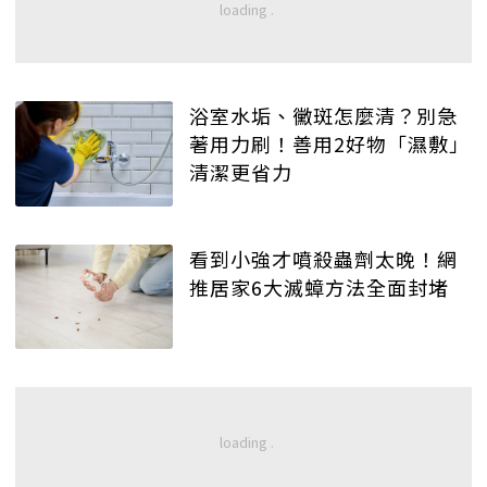
浴室水垢、黴斑怎麼清？別急
著用力刷！善用2好物「濕敷」
清潔更省力
看到小強才噴殺蟲劑太晚！網
推居家6大滅蟑方法全面封堵