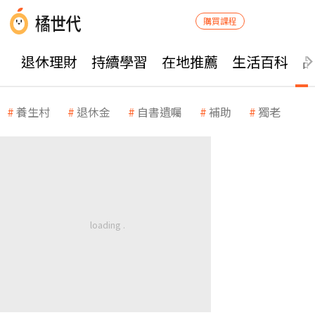
購買課程
退休理財
持續學習
在地推薦
生活百科
養生村
退休金
自書遺囑
補助
獨老