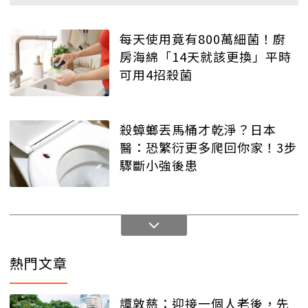
每天使用竟有800萬細菌！廚
房海綿「14天就該更換」平時
可用4招殺菌
殺蟑螂丟馬桶才乾淨？日本
醫：恐繁衍更多爬回你家！3步
驟斷小強後患
熱門文章
譚敦慈：迎接一個人老後，先