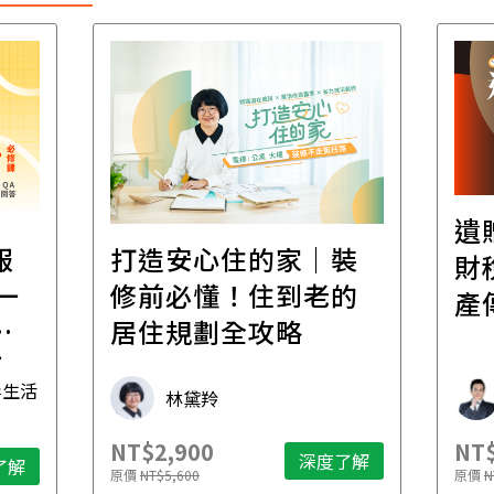
遺
報
打造安心住的家｜裝
財
一
修前必懂！住到老的
產
一
居住規劃全攻略
先
毒生活
林黛羚
NT$2,900
NT$
深度了解
了解
原價
NT$5,600
原價
N