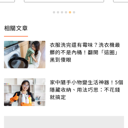
相關文章
衣服洗完還有霉味？洗衣機最
髒的不是內桶！翻開「這圈」
黑到傻眼
家中隨手小物變生活神器！5個
隱藏收納、用法巧思：不花錢
就搞定