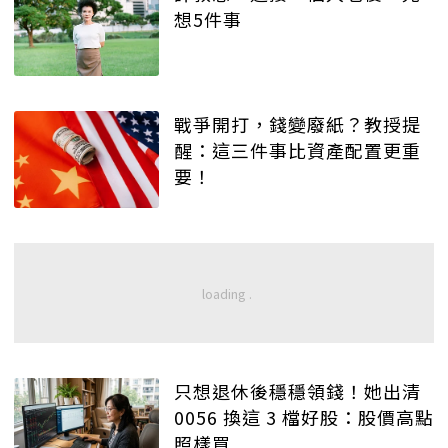
想5件事
戰爭開打，錢變廢紙？教授提
醒：這三件事比資產配置更重
要！
只想退休後穩穩領錢！她出清
0056 換這 3 檔好股：股價高點
照樣買