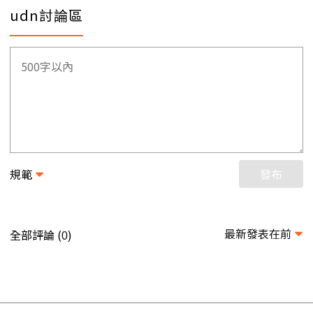
udn討論區
規範
發布
最新發表在前
全部評論 (
)
0