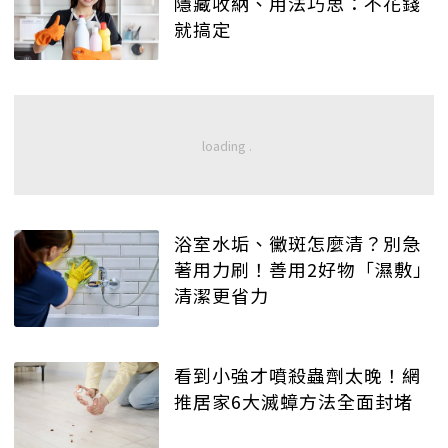
隱藏收納、用法巧思：不花錢
就搞定
浴室水垢、黴斑怎麼清？別急
著用力刷！善用2好物「濕敷」
清潔更省力
看到小強才噴殺蟲劑太晚！網
推居家6大滅蟑方法全面封堵