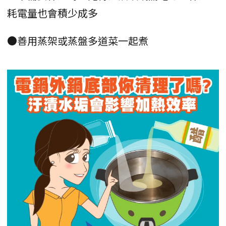
耗電量也會積少成多
●善用蒸架或蒸盤多道菜一起煮