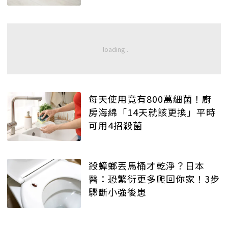
每天使用竟有800萬細菌！廚
房海綿「14天就該更換」平時
可用4招殺菌
殺蟑螂丟馬桶才乾淨？日本
醫：恐繁衍更多爬回你家！3步
驟斷小強後患