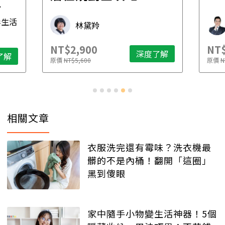
先
毒生活
林黛羚
NT$2,900
NT$
深度了解
了解
原價
NT$5,600
原價
N
相關文章
衣服洗完還有霉味？洗衣機最
髒的不是內桶！翻開「這圈」
黑到傻眼
家中隨手小物變生活神器！5個