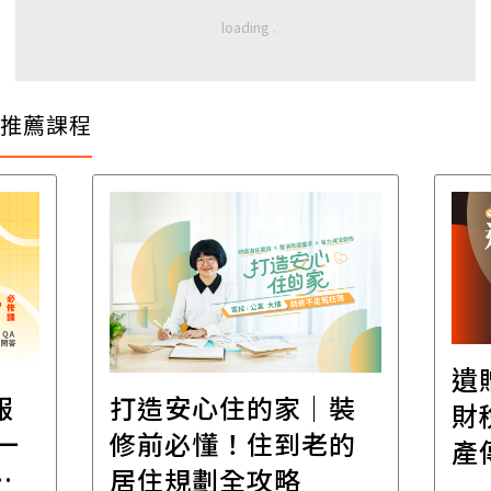
推薦課程
遺
報
打造安心住的家｜裝
財
一
修前必懂！住到老的
產
一
居住規劃全攻略