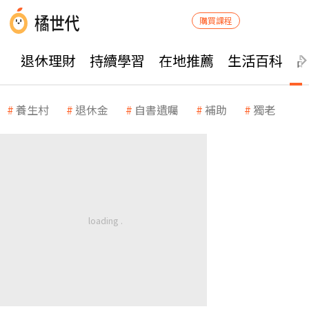
購買課程
退休理財
持續學習
在地推薦
生活百科
養生村
退休金
自書遺囑
補助
獨老