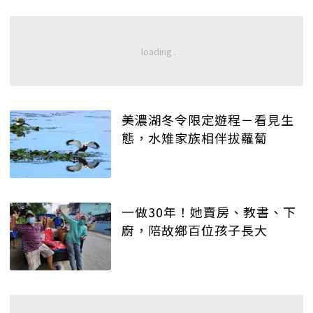
美濃湖冬令限定遊程－看見生
態，水雉家族相伴拔蘿蔔
一做30年！她賣房、教書、下
廚，陪故鄉百位孩子長大