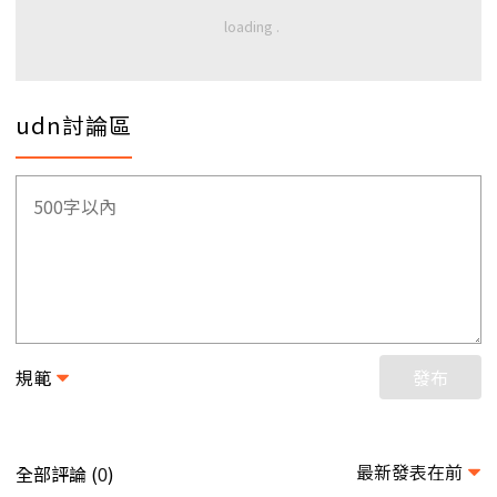
udn討論區
規範
發布
最新發表在前
全部評論 (
)
0