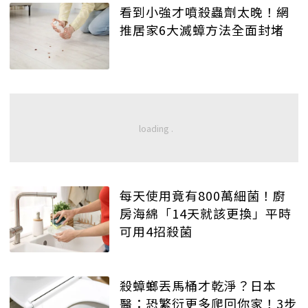
看到小強才噴殺蟲劑太晚！網
推居家6大滅蟑方法全面封堵
每天使用竟有800萬細菌！廚
房海綿「14天就該更換」平時
可用4招殺菌
殺蟑螂丟馬桶才乾淨？日本
醫：恐繁衍更多爬回你家！3步