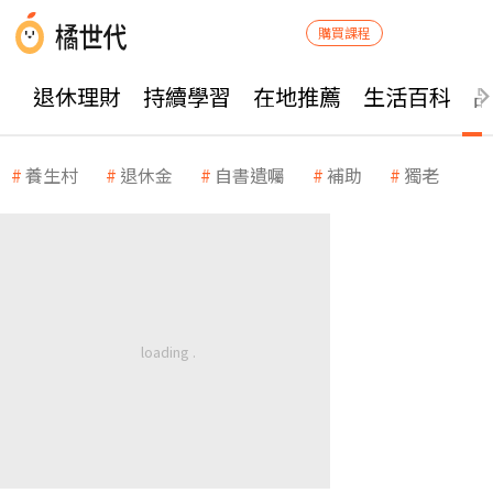
購買課程
退休理財
持續學習
在地推薦
生活百科
養生村
退休金
自書遺囑
補助
獨老