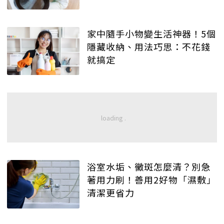
家中隨手小物變生活神器！5個
隱藏收納、用法巧思：不花錢
就搞定
浴室水垢、黴斑怎麼清？別急
著用力刷！善用2好物「濕敷」
清潔更省力