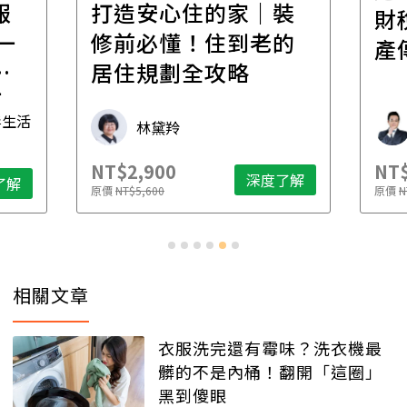
報
打造安心住的家｜裝
財
一
修前必懂！住到老的
產
一
居住規劃全攻略
先
毒生活
林黛羚
NT$2,900
NT$
深度了解
了解
原價
NT$5,600
原價
N
相關文章
衣服洗完還有霉味？洗衣機最
髒的不是內桶！翻開「這圈」
黑到傻眼