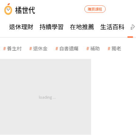
購買課程
退休理財
持續學習
在地推薦
生活百科
養生村
退休金
自書遺囑
補助
獨老