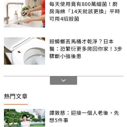
每天使用竟有800萬細菌！廚
房海綿「14天就該更換」平時
可用4招殺菌
殺蟑螂丟馬桶才乾淨？日本
醫：恐繁衍更多爬回你家！3步
驟斷小強後患
熱門文章
譚敦慈：迎接一個人老後，先
想5件事