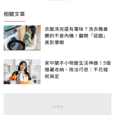
相關文章
衣服洗完還有霉味？洗衣機最
髒的不是內桶！翻開「這圈」
黑到傻眼
家中隨手小物變生活神器！5個
隱藏收納、用法巧思：不花錢
就搞定