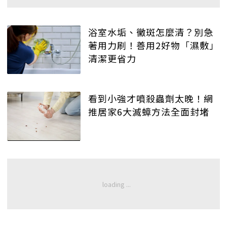
浴室水垢、黴斑怎麼清？別急
著用力刷！善用2好物「濕敷」
清潔更省力
看到小強才噴殺蟲劑太晚！網
推居家6大滅蟑方法全面封堵