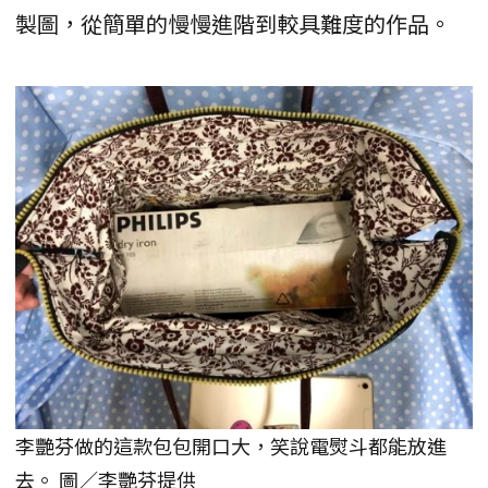
製圖，從簡單的慢慢進階到較具難度的作品。
李艷芬做的這款包包開口大，笑說電熨斗都能放進
去。 圖／李艷芬提供