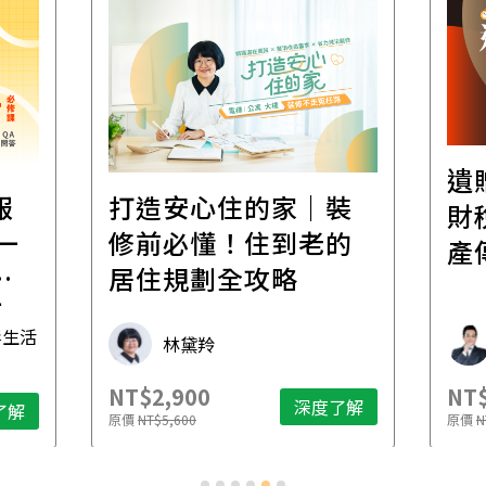
遺
報
打造安心住的家｜裝
財
一
修前必懂！住到老的
產
一
居住規劃全攻略
先
毒生活
林黛羚
NT$2,900
NT$
深度了解
了解
原價
NT$5,600
原價
N