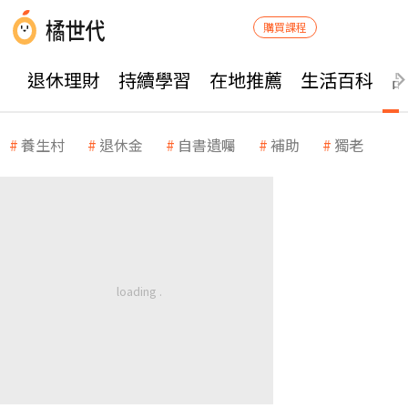
購買課程
退休理財
持續學習
在地推薦
生活百科
養生村
退休金
自書遺囑
補助
獨老