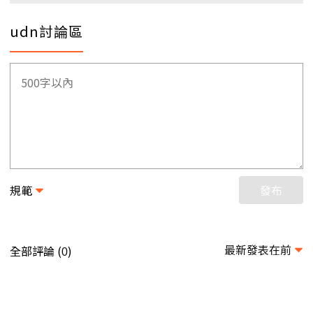
udn討論區
規範
發布
最新發表在前
全部評論 (
)
0