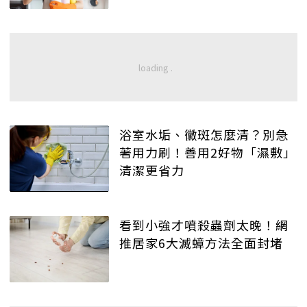
浴室水垢、黴斑怎麼清？別急
著用力刷！善用2好物「濕敷」
清潔更省力
看到小強才噴殺蟲劑太晚！網
推居家6大滅蟑方法全面封堵