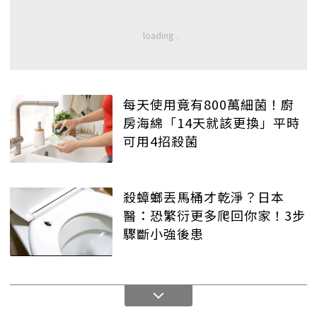
每天使用竟有800萬細菌！廚
房海綿「14天就該更換」平時
可用4招殺菌
殺蟑螂丟馬桶才乾淨？日本
醫：恐繁衍更多爬回你家！3步
驟斷小強後患