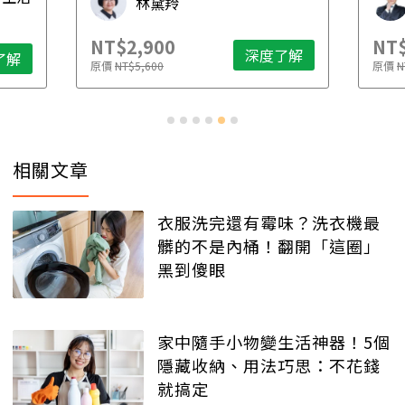
林黛羚
NT$2,900
NT$
深度了解
了解
原價
NT$5,600
原價
N
相關文章
衣服洗完還有霉味？洗衣機最
髒的不是內桶！翻開「這圈」
黑到傻眼
家中隨手小物變生活神器！5個
隱藏收納、用法巧思：不花錢
就搞定