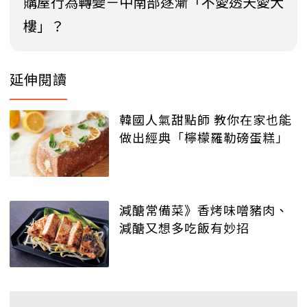
購屋行為轉變－中南部逐漸「不愛透天愛大
樓」？
延伸閱讀
韓國人氣甜點師 教你在家也能
做出經典「檸檬羅勒磅蛋糕」
減醣常備菜》香烤味噌豬肉、
減醣又想多吃飯有妙招