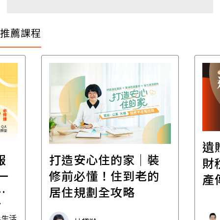
推薦課程
遺
報
打造安心住的家｜裝
財
一
修前必懂！住到老的
產
一
居住規劃全攻略
先
毒生活