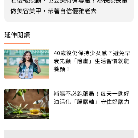
做美容美甲，帶著自信優雅老去
延伸閱讀
40歲後仍保持少女感？避免早
衰先顧「陰虛」生活習慣就能
養顏！
補腦不必跑藥局！每天一匙好
油活化「腸腦軸」守住好腦力