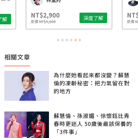
林黛羚
NT$2,900
NT$
深度了解
了解
原價
NT$5,600
原價
N
相關文章
為什麼她看起來都沒變？蘇慧
倫的凍齡秘密：把力氣留在對
的地方
蘇慧倫、孫淑媚、徐懷鈺比青
春時更迷人 50歲後最該保養的
「3件事」