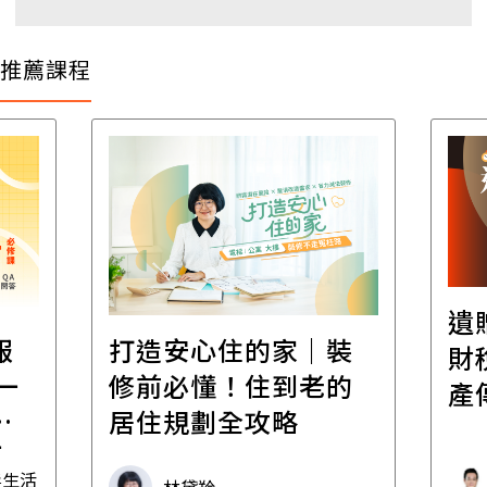
推薦課程
遺
報
打造安心住的家｜裝
財
一
修前必懂！住到老的
產
一
居住規劃全攻略
先
毒生活