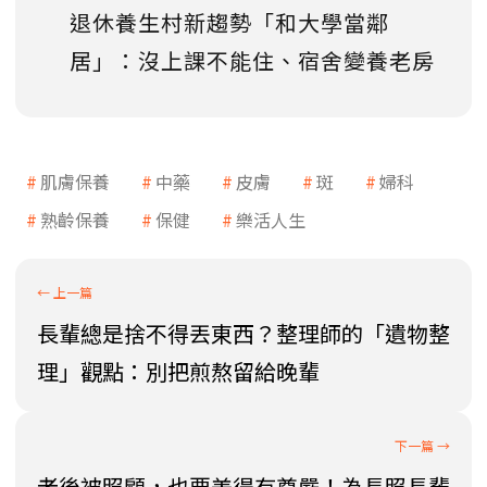
退休養生村新趨勢「和大學當鄰
居」：沒上課不能住、宿舍變養老房
肌膚保養
中藥
皮膚
斑
婦科
熟齡保養
保健
樂活人生
長輩總是捨不得丟東西？整理師的「遺物整
理」觀點：別把煎熬留給晚輩
老後被照顧，也要美得有尊嚴！為長照長輩