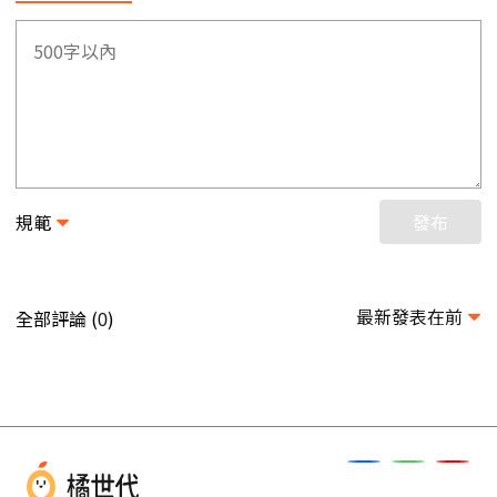
規範
發布
最新發表在前
全部評論 (
)
0