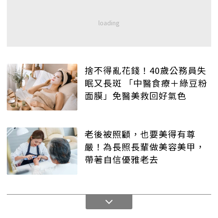
捨不得亂花錢！40歲公務員失
眠又長斑 「中醫食療＋綠豆粉
面膜」免醫美救回好氣色
老後被照顧，也要美得有尊
嚴！為長照長輩做美容美甲，
帶著自信優雅老去