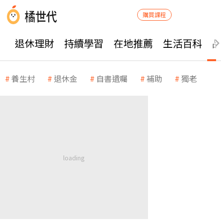
購買課程
退休理財
持續學習
在地推薦
生活百科
養生村
退休金
自書遺囑
補助
獨老