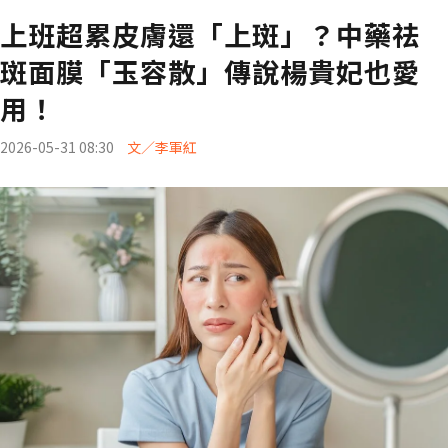
上班超累皮膚還「上斑」？中藥祛
斑面膜「玉容散」傳說楊貴妃也愛
用！
2026-05-31 08:30
文／李軍紅