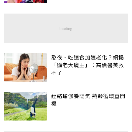
熬夜、吃速食加速老化？網揭
「顯老大魔王」：高價醫美救
不了
經絡瑜伽養陽氣 熟齡循環重開
機