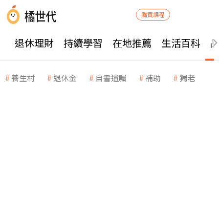
購買課程
退休理財
持續學習
在地推薦
生活百科
養生村
退休金
自書遺囑
補助
獨老