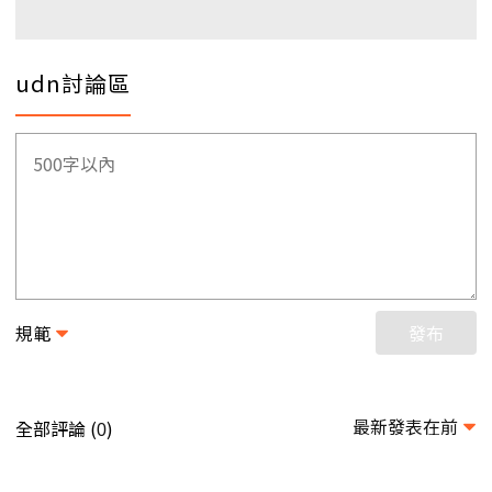
udn討論區
規範
發布
最新發表在前
全部評論 (
)
0