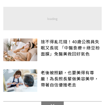
捨不得亂花錢！40歲公務員失
眠又長斑 「中醫食療＋綠豆粉
面膜」免醫美救回好氣色
老後被照顧，也要美得有尊
嚴！為長照長輩做美容美甲，
帶著自信優雅老去