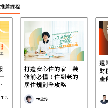
推薦課程
遺
報
打造安心住的家｜裝
財
一
修前必懂！住到老的
產
一
居住規劃全攻略
先
毒生活
林黛羚