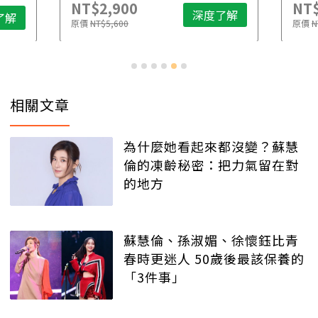
NT$2,900
NT$
深度了解
了解
原價
NT$5,600
原價
N
相關文章
為什麼她看起來都沒變？蘇慧
倫的凍齡秘密：把力氣留在對
的地方
蘇慧倫、孫淑媚、徐懷鈺比青
春時更迷人 50歲後最該保養的
「3件事」