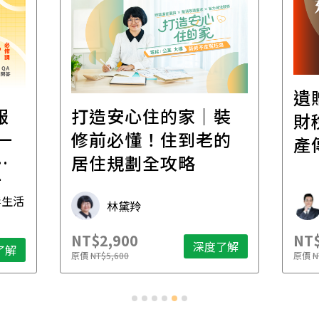
遺
報
打造安心住的家｜裝
財
一
修前必懂！住到老的
產
一
居住規劃全攻略
先
毒生活
林黛羚
NT$2,900
NT$
深度了解
了解
原價
NT$5,600
原價
N