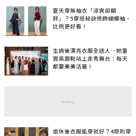
夏天穿無袖衣「涼爽卻顯
胖」？5穿搭秘訣修飾蝴蝶袖、
比例更好看！
生病後漂亮衣服全送人…她重
買高跟鞋站上走秀舞台：每天
都要美美活著！
退休後衣服能穿就好？4原則穿