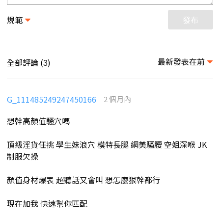
規範
發布
最新發表在前
全部評論 (
)
3
G_111485249247450166
2 個月內
想幹高顏值騷穴嗎
頂級淫貨任挑 學生妹浪穴 模特長腿 網美騷腰 空姐深喉 JK
制服欠操
顏值身材爆表 超聽話又會叫 想怎麼狠幹都行
現在加我 快速幫你匹配