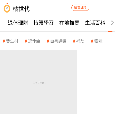
購買課程
退休理財
持續學習
在地推薦
生活百科
養生村
退休金
自書遺囑
補助
獨老