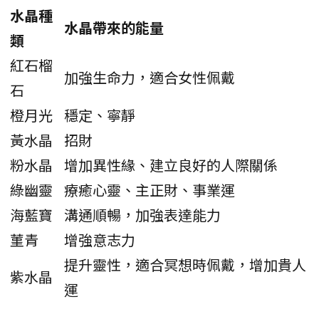
水晶種
水晶帶來的能量
類
紅石榴
加強生命力，適合女性佩戴
石
橙月光
穩定、寧靜
黃水晶
招財
粉水晶
增加異性緣、建立良好的人際關係
綠幽靈
療癒心靈、主正財、事業運
海藍寶
溝通順暢，加強表達能力
菫青
增強意志力
提升靈性，適合冥想時佩戴，增加貴人
紫水晶
運