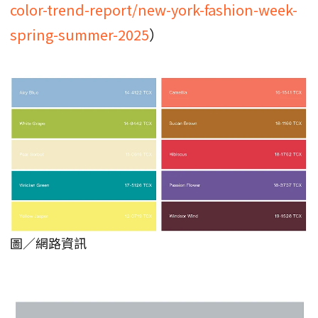
color-trend-report/new-york-fashion-week-
spring-summer-2025
）
圖／網路資訊