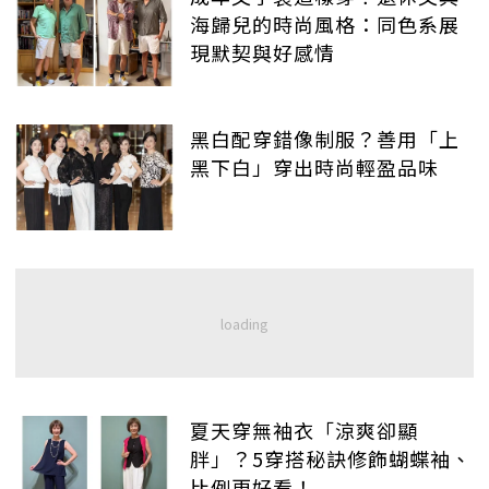
海歸兒的時尚風格：同色系展
現默契與好感情
黑白配穿錯像制服？善用「上
黑下白」穿出時尚輕盈品味
夏天穿無袖衣「涼爽卻顯
胖」？5穿搭秘訣修飾蝴蝶袖、
比例更好看！