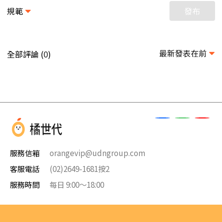
規範
發布
最新發表在前
全部評論 (
)
0
服務信箱
orangevip@udngroup.com
客服電話
(02)2649-1681按2
服務時間
每日 9:00～18:00