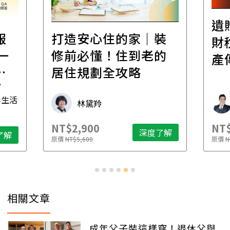
遺
報
打造安心住的家｜裝
財
一
修前必懂！住到老的
產
一
居住規劃全攻略
先
毒生活
林黛羚
NT$2,900
NT$
深度了解
了解
原價
NT$5,600
原價
N
相關文章
成年父子裝這樣穿！退休父與