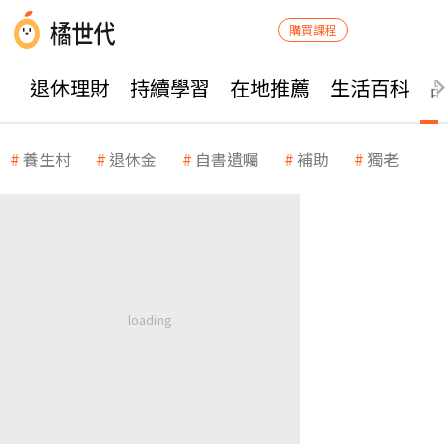
購買課程
退休理財
持續學習
在地推薦
生活百科
養生村
退休金
自書遺囑
補助
獨老