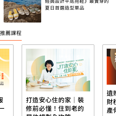
經典設計平底拖鞋》最實穿的
夏日首選造型單品
推薦課程
遺
報
打造安心住的家｜裝
財
一
修前必懂！住到老的
產