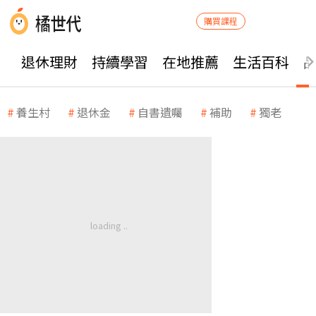
購買課程
退休理財
持續學習
在地推薦
生活百科
養生村
退休金
自書遺囑
補助
獨老