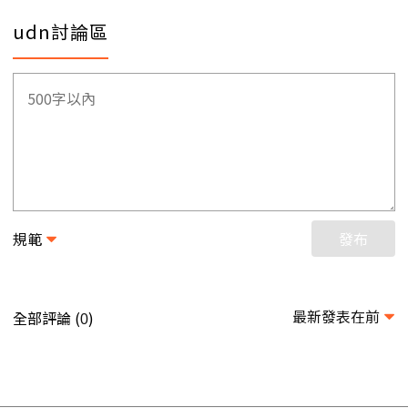
udn討論區
規範
發布
最新發表在前
全部評論 (
)
0