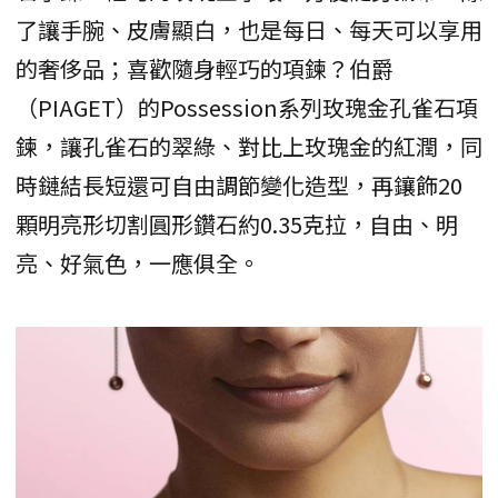
了讓手腕、皮膚顯白，也是每日、每天可以享用
的奢侈品；喜歡隨身輕巧的項鍊？伯爵
（PIAGET）的Possession系列玫瑰金孔雀石項
鍊，讓孔雀石的翠綠、對比上玫瑰金的紅潤，同
時鏈結長短還可自由調節變化造型，再鑲飾20
顆明亮形切割圓形鑽石約0.35克拉，自由、明
亮、好氣色，一應俱全。