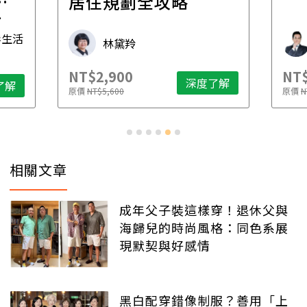
一
居住規劃全攻略
先
毒生活
林黛羚
NT$2,900
NT$
深度了解
了解
原價
NT$5,600
原價
N
相關文章
成年父子裝這樣穿！退休父與
海歸兒的時尚風格：同色系展
現默契與好感情
黑白配穿錯像制服？善用「上