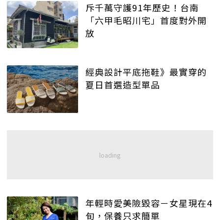
斥千萬守護91年歷史！台南
「六甲毛昭川宅」首度對外開
放
經典設計平底拖鞋》最實穿的
夏日首選造型單品
年輕時愛美險毀容－女星現在4
旬，保養只求簡單