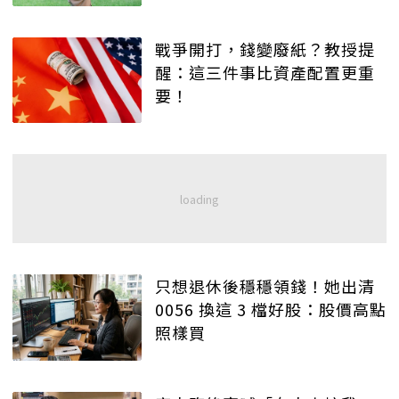
戰爭開打，錢變廢紙？教授提
醒：這三件事比資產配置更重
要！
只想退休後穩穩領錢！她出清
0056 換這 3 檔好股：股價高點
照樣買