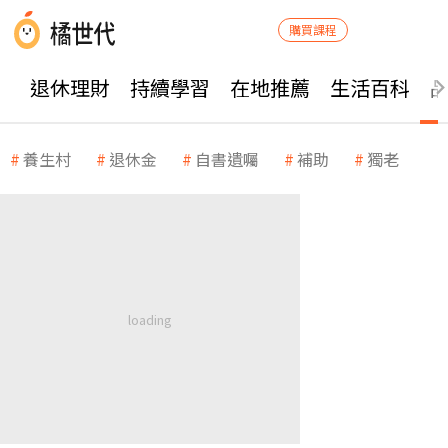
購買課程
退休理財
持續學習
在地推薦
生活百科
養生村
退休金
自書遺囑
補助
獨老