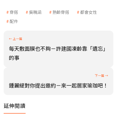
穿搭
吳曉涵
熟齡穿搭
都會女性
配件
每天敷面膜也不夠－許建國凍齡靠「遺忘」
的事
鍾麗緹對你提出邀約－來一起居家瑜珈吧！
延伸閱讀