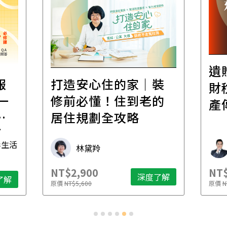
遺
報
打造安心住的家｜裝
財
一
修前必懂！住到老的
產
一
居住規劃全攻略
先
毒生活
林黛羚
NT$2,900
NT$
深度了解
了解
原價
NT$5,600
原價
N