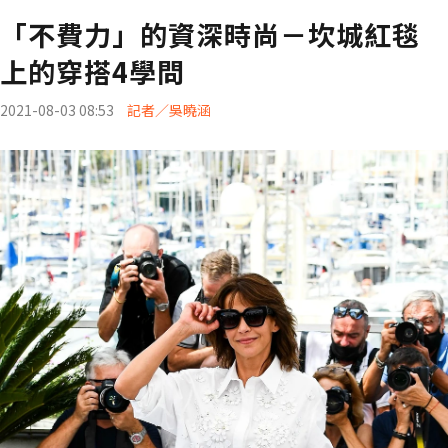
「不費力」的資深時尚－坎城紅毯
上的穿搭4學問
2021-08-03 08:53
記者／吳曉涵