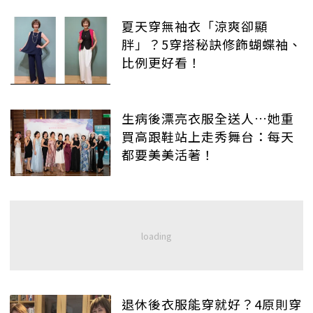
夏天穿無袖衣「涼爽卻顯
胖」？5穿搭秘訣修飾蝴蝶袖、
比例更好看！
生病後漂亮衣服全送人…她重
買高跟鞋站上走秀舞台：每天
都要美美活著！
退休後衣服能穿就好？4原則穿