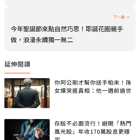
今年聖誕節來點自然巧思！耶誕花圈親手
做，浪漫永續獨一無二
延伸閱讀
你阿公剛才幫你送手帕來！孫
女爆哭道真相：他一週前過世
存股不必跟流行！避開「熱門
風光股」年收170萬股息更穩
定