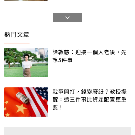
熱門文章
譚敦慈：迎接一個人老後，先
想5件事
戰爭開打，錢變廢紙？教授提
醒：這三件事比資產配置更重
要！