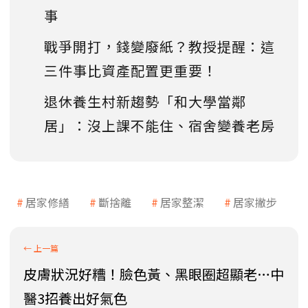
事
戰爭開打，錢變廢紙？教授提醒：這
三件事比資產配置更重要！
退休養生村新趨勢「和大學當鄰
居」：沒上課不能住、宿舍變養老房
居家修繕
斷捨離
居家整潔
居家撇步
皮膚狀況好糟！臉色黃、黑眼圈超顯老…中
醫3招養出好氣色