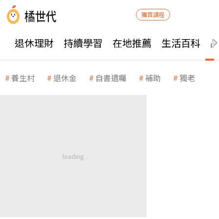
購買課程
退休理財
持續學習
在地推薦
生活百科
養生村
退休金
自書遺囑
補助
獨老