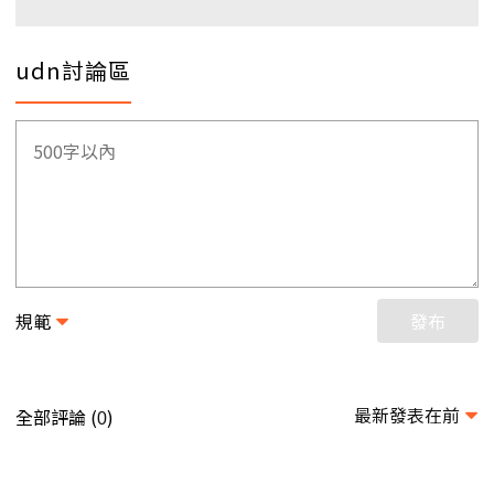
udn討論區
規範
發布
最新發表在前
全部評論 (
)
0