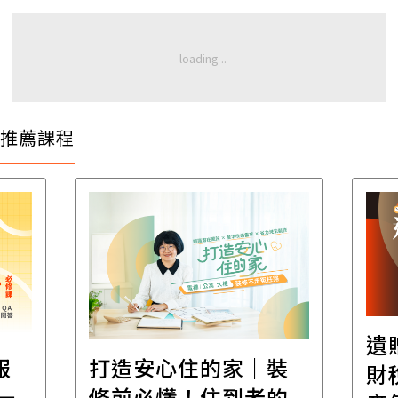
推薦課程
遺
報
打造安心住的家｜裝
財
一
修前必懂！住到老的