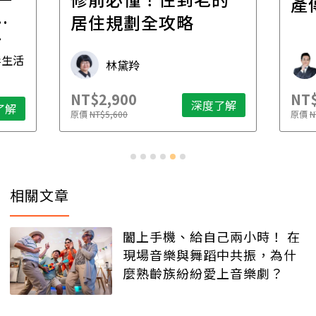
產
一
居住規劃全攻略
先
毒生活
林黛羚
NT$2,900
NT$
深度了解
了解
原價
NT$5,600
原價
N
相關文章
闔上手機、給自己兩小時！ 在
現場音樂與舞蹈中共振，為什
麼熟齡族紛紛愛上音樂劇？