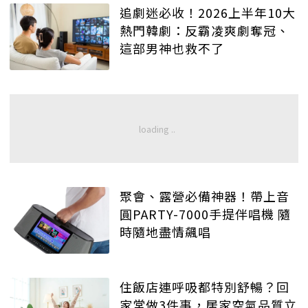
追劇迷必收！2026上半年10大
熱門韓劇：反霸凌爽劇奪冠、
這部男神也救不了
聚會、露營必備神器！帶上音
圓PARTY-7000手提伴唱機 隨
時隨地盡情飆唱
住飯店連呼吸都特別舒暢？回
家常做3件事，居家空氣品質立