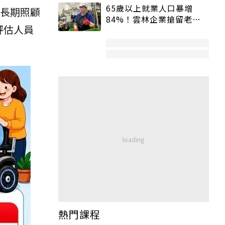
65歲以上就業人口暴增
市長期照顧
84%！雲林企業搶留老員
評估人員
工：穩定性高、經驗豐富
熱門課程