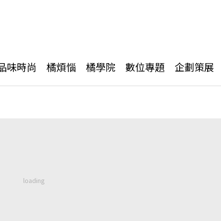
品味時尚
橘煩惱
橘學院
數位專題
企劃策展