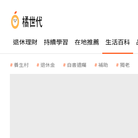
退休理財
持續學習
在地推薦
生活百科
養生村
退休金
自書遺囑
補助
獨老