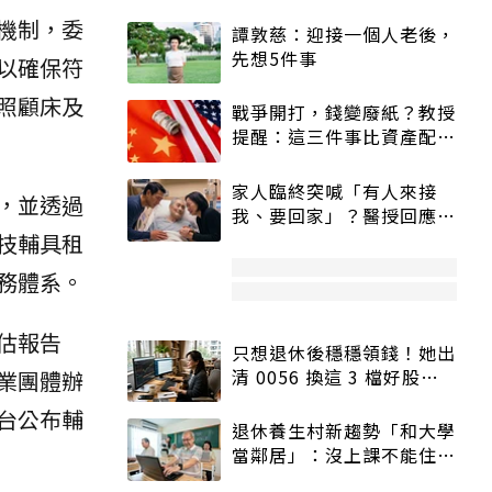
機制，委
譚敦慈：迎接一個人老後，
先想5件事
以確保符
照顧床及
戰爭開打，錢變廢紙？教授
提醒：這三件事比資產配置
更重要！
家人臨終突喊「有人來接
，並透過
我、要回家」？醫授回應方
式快學：避免抱憾終生
技輔具租
務體系。
估報告
只想退休後穩穩領錢！她出
清 0056 換這 3 檔好股：
業團體辦
股價高點照樣買
台公布輔
退休養生村新趨勢「和大學
當鄰居」：沒上課不能住、
宿舍變養老房