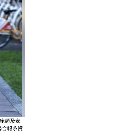
顧床類及安
聯合報系資