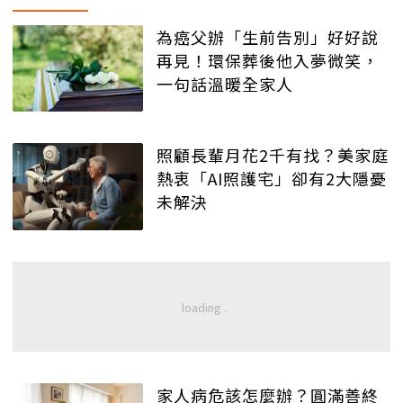
為癌父辦「生前告別」好好說
再見！環保葬後他入夢微笑，
一句話溫暖全家人
照顧長輩月花2千有找？美家庭
熱衷「AI照護宅」卻有2大隱憂
未解決
家人病危該怎麼辦？圓滿善終