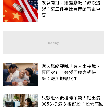
戰爭開打，錢變廢紙？教授提
醒：這三件事比資產配置更重
要！
家人臨終突喊「有人來接我、
要回家」？醫授回應方式快
學：避免抱憾終生
只想退休後穩穩領錢！她出清
0056 換這 3 檔好股：股價高點