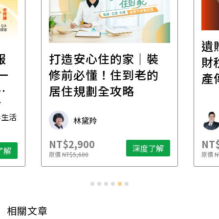
遺
報
打造安心住的家｜裝
財
一
修前必懂！住到老的
產
一
居住規劃全攻略
先
毒生活
林黛羚
NT$2,900
NT$
深度了解
了解
原價
NT$5,600
原價
N
相關文章