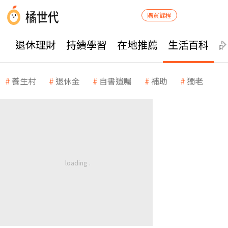
購買課程
退休理財
持續學習
在地推薦
生活百科
養生村
退休金
自書遺囑
補助
獨老