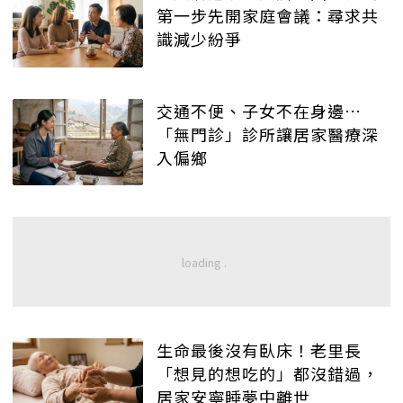
第一步先開家庭會議：尋求共
識減少紛爭
交通不便、子女不在身邊…
「無門診」診所讓居家醫療深
入偏鄉
生命最後沒有臥床！老里長
「想見的想吃的」都沒錯過，
居家安寧睡夢中離世