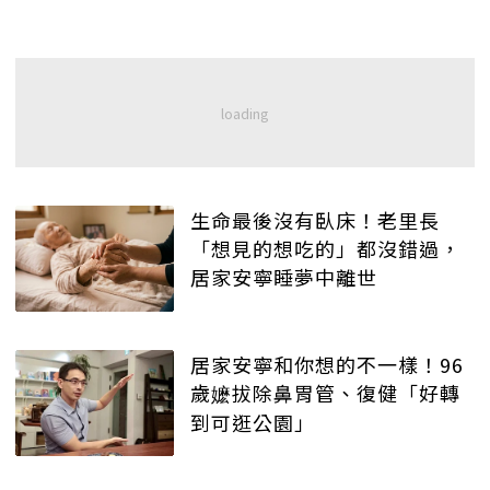
生命最後沒有臥床！老里長
「想見的想吃的」都沒錯過，
居家安寧睡夢中離世
居家安寧和你想的不一樣！96
歲嬷拔除鼻胃管、復健「好轉
到可逛公園」