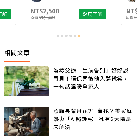
NT$2,500
NT$
了解
深度了解
原價
NT$4,888
原價
N
相關文章
為癌父辦「生前告別」好好說
再見！環保葬後他入夢微笑，
一句話溫暖全家人
照顧長輩月花2千有找？美家庭
熱衷「AI照護宅」卻有2大隱憂
未解決