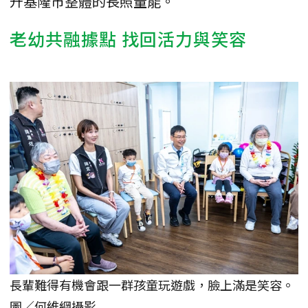
升基隆市整體的長照量能。
老幼共融據點 找回活力與笑容
長輩難得有機會跟一群孩童玩遊戲，臉上滿是笑容。
圖／何維綱攝影