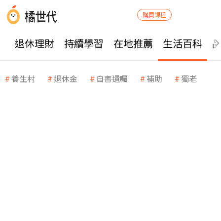
購買課程
退休理財
持續學習
在地推薦
生活百科
養生村
退休金
自書遺囑
補助
獨老