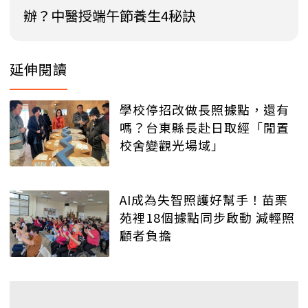
辦？中醫授端午節養生4秘訣
延伸閱讀
學校停招改做長照據點，還有
嗎？台東縣長赴日取經「閒置
校舍變觀光場域」
AI成為失智照護好幫手！苗栗
苑裡18個據點同步啟動 減輕照
顧者負擔