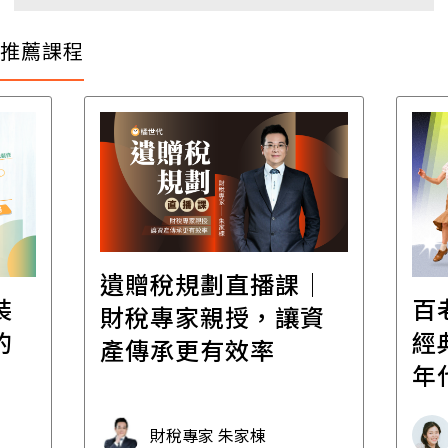
推薦課程
遺贈稅規劃直播課│
裝
百
財稅專家親授，讓資
的
經
產傳承更有效率
年
財稅專家 朱家棟