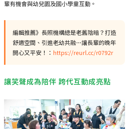
輩有機會與幼兒園及國小學童互動。
編輯推薦》長照機構總是老舊陰暗？打造
舒適空間、引進老幼共融…讓長輩的晚年
開心又平安！：
https://reurl.cc/r0792r
讓笑聲成為陪伴 跨代互動成亮點