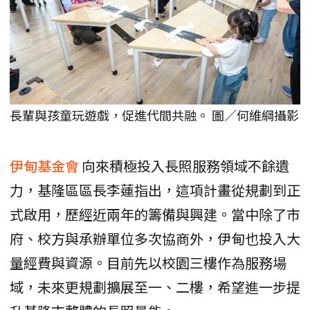
長輩與孩童玩遊戲，促進代間共融。 圖／何維綱攝影
伊甸基金會
向來積極投入長照服務領域不餘遺
力，基隆區區長李蓮指出，這項計畫從規劃到正
式啟用，歷經近兩年的籌備與興建。當中除了市
府、校方與承辦單位多次協商外，伊甸也投入大
量經費與資源。目前先以校園三樓作為服務場
域，未來更規劃擴展至一、二樓，希望進一步提