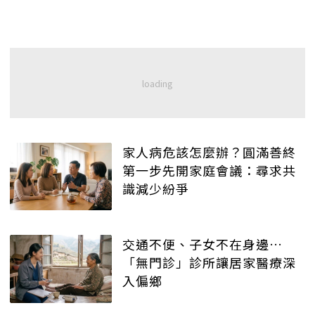
家人病危該怎麼辦？圓滿善終
第一步先開家庭會議：尋求共
識減少紛爭
交通不便、子女不在身邊…
「無門診」診所讓居家醫療深
入偏鄉