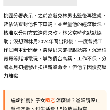
桃園分署表示，之前為避免林男出監後再違規，
曾依法查封他名下車輛，並考量他的經濟狀況，
核准以分期方式清償欠款，林父當時也默默協
助；沒想到林男2024年間出獄後，一度曾找工
作試圖重新開始，最後仍未能擺脫誘惑，沉迷柏
青哥等賭博電玩，導致債台高築、工作不保，分
署本月初還發出扣押薪資命令，但他早因債務壓
力離職。
編輯推薦》子女
啃老
怎麼辦？爸媽請停止
幫洗衣服、付生活費！5招放手拒當