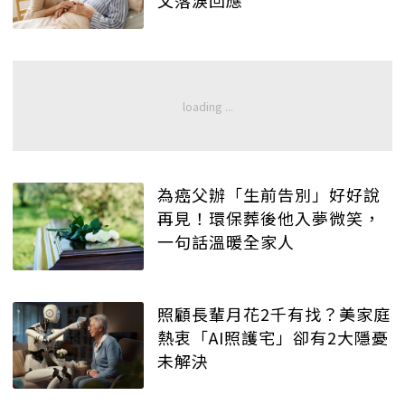
父落淚回應
為癌父辦「生前告別」好好說
再見！環保葬後他入夢微笑，
一句話溫暖全家人
照顧長輩月花2千有找？美家庭
熱衷「AI照護宅」卻有2大隱憂
未解決