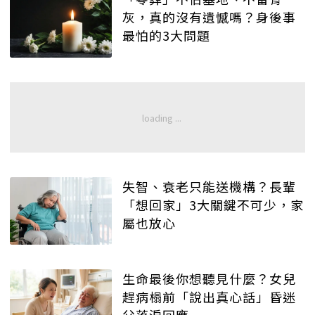
灰，真的沒有遺憾嗎？身後事
最怕的3大問題
失智、衰老只能送機構？長輩
「想回家」3大關鍵不可少，家
屬也放心
生命最後你想聽見什麼？女兒
趕病榻前「說出真心話」昏迷