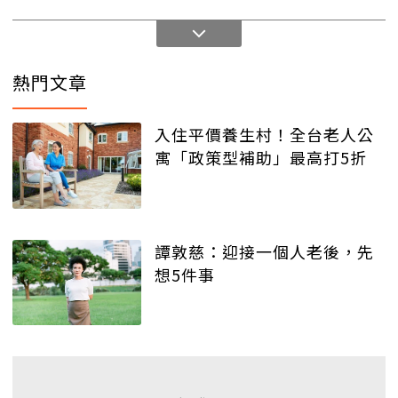
熱門文章
入住平價養生村！全台老人公
寓「政策型補助」最高打5折
譚敦慈：迎接一個人老後，先
想5件事