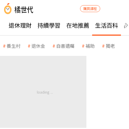
購買課程
退休理財
持續學習
在地推薦
生活百科
養生村
退休金
自書遺囑
補助
獨老