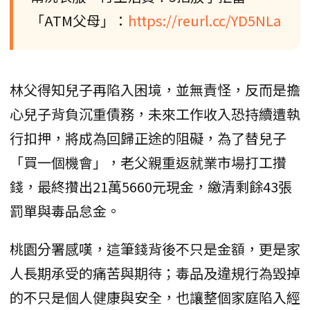
「ATM父母」：
https://reurl.cc/YD5NLa
林父得知兒子再陷入困境，並無責怪，反而是擔
心兒子背負沉重債務，未來工作收入恐持續遭執
行扣押，將成為回歸正途的阻礙，為了替兒子
「買一個機會」，老父親重返就業市場打工攢
錢，最終攢出21萬5660元現金，繳清剩餘43張
罰單與毒品怠金。
桃園分署感嘆，這筆錢背後不只是金額，更是家
人長期承受的痛苦與期待；毒品及違規行為毀掉
的不只是個人健康與安全，也讓整個家庭陷入經