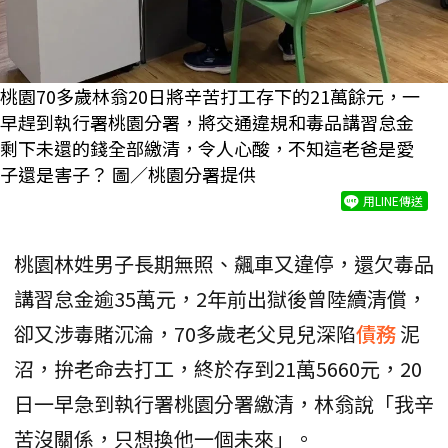
桃園70多歲林翁20日將辛苦打工存下的21萬餘元，一
早趕到執行署桃園分署，將交通違規和毒品講習怠金
剩下未還的錢全部繳清，令人心酸，不知這老爸是愛
子還是害子？ 圖／桃園分署提供
用LINE傳送
桃園林姓男子長期無照、飆車又違停，還欠毒品
講習怠金逾35萬元，2年前出獄後曾陸續清償，
卻又涉毒賭沉淪，70多歲老父見兒深陷
債務
泥
沼，拚老命去打工，終於存到21萬5660元，20
日一早急到執行署桃園分署繳清，林翁說「我辛
苦沒關係，只想換他一個未來」。