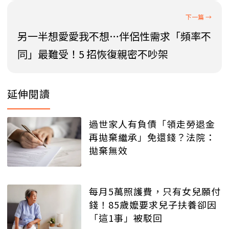
另一半想愛愛我不想…伴侶性需求「頻率不
同」最難受！5 招恢復親密不吵架
延伸閱讀
過世家人有負債「領走勞退金
再拋棄繼承」免還錢？法院：
拋棄無效
每月5萬照護費，只有女兒願付
錢！85歲嬤要求兒子扶養卻因
「這1事」被駁回