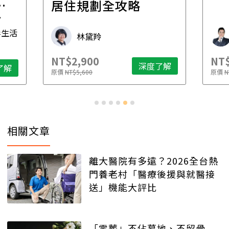
一
居住規劃全攻略
先
毒生活
林黛羚
NT$2,900
NT$
深度了解
了解
原價
NT$5,600
原價
N
相關文章
離大醫院有多遠？2026全台熱
門養老村「醫療後援與就醫接
送」機能大評比
「零葬」不佔墓地、不留骨