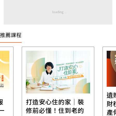
推薦課程
遺
報
打造安心住的家｜裝
財
一
修前必懂！住到老的
產