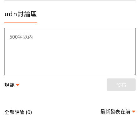
udn討論區
規範
發布
最新發表在前
全部評論 (
)
0