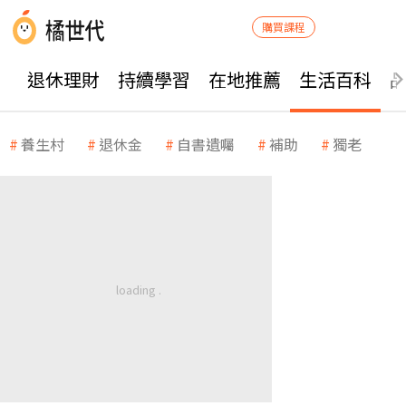
購買課程
退休理財
持續學習
在地推薦
生活百科
養生村
退休金
自書遺囑
補助
獨老