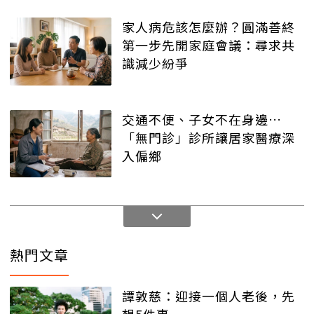
家人病危該怎麼辦？圓滿善終
第一步先開家庭會議：尋求共
識減少紛爭
交通不便、子女不在身邊…
「無門診」診所讓居家醫療深
入偏鄉
熱門文章
譚敦慈：迎接一個人老後，先