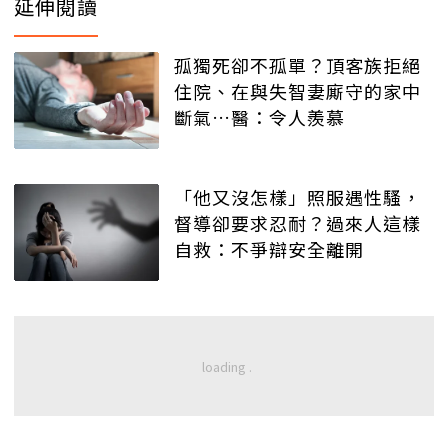
延伸閱讀
孤獨死卻不孤單？頂客族拒絕
住院、在與失智妻廝守的家中
斷氣…醫：令人羨慕
「他又沒怎樣」照服遇性騷，
督導卻要求忍耐？過來人這樣
自救：不爭辯安全離開