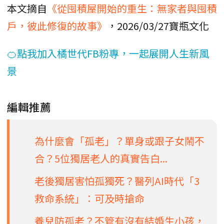
本文摘自
《從囤積屋開始的重生：無家者與囤積
戶，彼此修復的故事》
，2026/03/27寶瓶文化
🍊點我加入橘世代FB粉專，一起展開人生新風
景
編輯推薦
為什麼會「孤老」？單身或跟子女鬧不
合？5位獨居老人的真實告白...
老後獨居害怕孤獨死？醫列AI時代「3
救命系統」：可及時搶命
養兒防孤老？不管有沒有結婚生小孩，