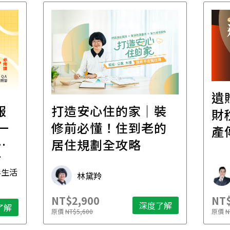
遺
報
打造安心住的家｜裝
財
一
修前必懂！住到老的
產
一
居住規劃全攻略
先
毒生活
林黛羚
NT$2,900
NT$
深度了解
了解
原價
NT$5,600
原價
N