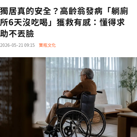
獨居真的安全？高齡翁發病「躺廁
所6天沒吃喝」獲救有感：懂得求
助不丟臉
2026-05-21 09:15
寶瓶文化