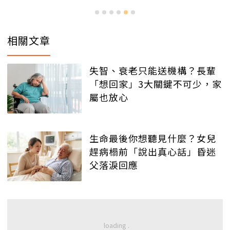
相關文章
失智、衰老只能送機構？長輩
「想回家」3大關鍵不可少，家
屬也放心
生命最後你想聽見什麼？女兒
趕病榻前「說出真心話」昏迷
父落淚回應