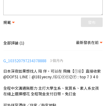
規範
發布
最新發表在前
全部評論 (
)
1
G_103520797234378888
3 個月內
日本深夜如果想找人 陪 伴，可以在 飛機【ⓣⓖ】直接收索
@DOF51 LINE：@181yecny /ⒼⓁⓔⓔⓏⓎ : top 7 3 4 0
全程中文溝通無壓力 主打大學生系、氣質系、素人系女孩
在綫上選擇櫻花 全程現金支付日幣・免訂金
可外送至酒店／住家／指定地點