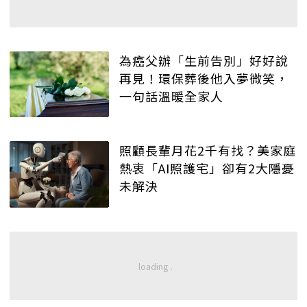
為癌父辦「生前告別」好好說
再見！環保葬後他入夢微笑，
一句話溫暖全家人
照顧長輩月花2千有找？美家庭
熱衷「AI照護宅」卻有2大隱憂
未解決