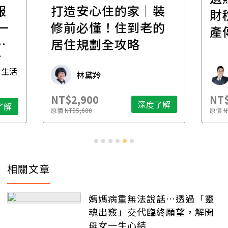
報
打造安心住的家｜裝
財
一
修前必懂！住到老的
產
一
居住規劃全攻略
先
毒生活
林黛羚
NT$2,900
NT$
深度了解
了解
原價
NT$5,600
原價
N
相關文章
媽媽病重無法說話…透過「靈
魂出竅」交代臨終願望，解開
母女一生心結