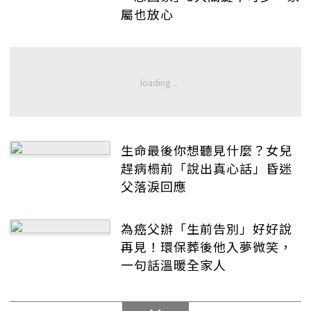
屬也放心
生命最後你想聽見什麼？女兒
趕病榻前「說出真心話」昏迷
父落淚回應
為癌父辦「生前告別」好好說
再見！環保葬後他入夢微笑，
一句話溫暖全家人