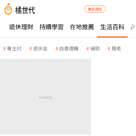
購買課程
退休理財
持續學習
在地推薦
生活百科
養生村
退休金
自書遺囑
補助
獨老