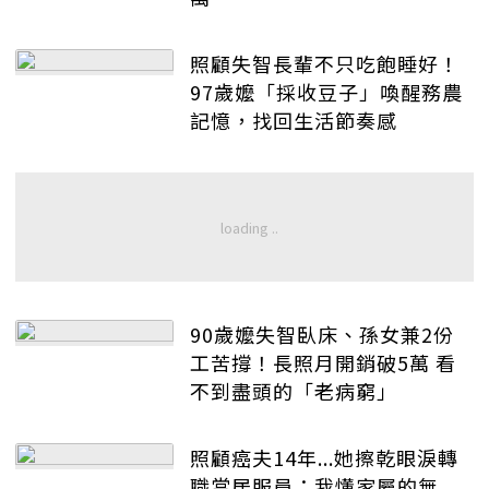
照顧失智長輩不只吃飽睡好！
97歲嬤「採收豆子」喚醒務農
記憶，找回生活節奏感
90歲嬤失智臥床、孫女兼2份
工苦撐！長照月開銷破5萬 看
不到盡頭的「老病窮」
照顧癌夫14年...她擦乾眼淚轉
職當居服員：我懂家屬的無