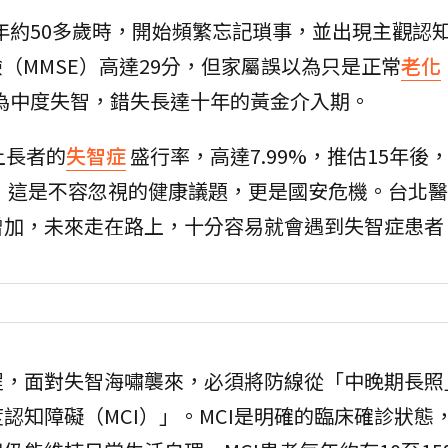
、年約50多歲時，開始頻繁忘記瑣事，並出現主觀認
（MMSE）高達29分，但家屬誤以為只是正常
老化
診為中度失智，錯失長達十年的黃金介入期。
上長者的
失智症
盛行率，高達7.99%，推估15年後
人，這是不容忽視的健康議題，更是國安危機。台北
增加，未來走在路上，十分容易就會遇到失智症患者
程，面對失智海嘯襲來，必須將防線從「中晚期長照
認知障礙（MCI）」。MCI是明確的臨床確診狀態