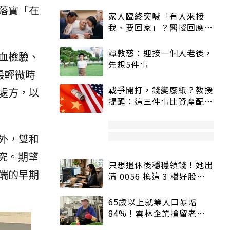
落實「在
家人臨終突喊「有人來接
我、要回家」？醫授回應方
式快學：避免抱憾終生
譚敦慈：迎接一個人老後，
血檢驗、
先想5件事
最輕微時
戰爭開打，錢變廢紙？教授
處方，以
提醒：這三件事比資產配置
更重要！
外，雙和
究。期望
只想退休後穩穩領錢！她出
端的早期
清 0056 換這 3 檔好股：
股價高點照樣買
65歲以上就業人口暴增
84%！雲林企業搶留老員
工：穩定性高、經驗豐富