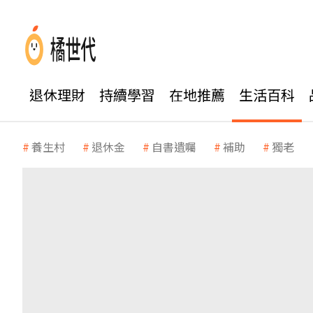
退休理財
持續學習
在地推薦
生活百科
養生村
退休金
自書遺囑
補助
獨老