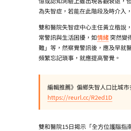
憶或認知測驗上雖出現客觀衰退，但
為失智症，若能在此階段及時介入
雙和醫院失智症中心主任黃立楷說
常警訊與生活困擾，如
情緒
突然變
難」等，然察覺警訊後，應及早就醫
頻繁忘記瑣事，就應提高警覺。
編輯推薦》偏鄉失智人口比城市
https://reurl.cc/R2ed1D
雙和醫院15日揭示「全方位護腦指