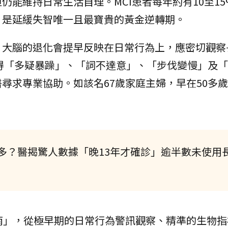
仍能維持日常生活自理。MCI患者每年約有10至15
，是延緩失智唯一且最寶貴的黃金逆轉期。
，大腦的退化會提早反映在日常行為上，應密切觀察
得「多疑暴躁」、「詞不達意」、「步伐變慢」及「
尋求專業協助。如該名67歲家庭主婦，早在50多
多？醫揭驚人數據「晚13年才確診」逾半數未使用
南」，從極早期的日常行為警訊觀察、精準的生物指