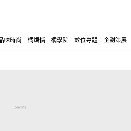
品味時尚
橘煩惱
橘學院
數位專題
企劃策展