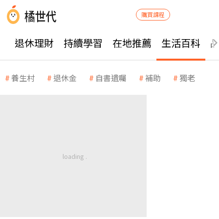
購買課程
退休理財
持續學習
在地推薦
生活百科
養生村
退休金
自書遺囑
補助
獨老