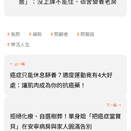
居」：沒上課不能住、宿舍變養老房
長照
補助
照顧者
照服員
樂活人生
癌症只能休息靜養？適度運動竟有4大好
處：讓肌肉成為你的抗癌藥！
拒絕化療、自選樹葬！單身姐「把癌症當寶
貝」在安寧病房與家人圓滿告別