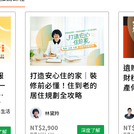
遺
報
打造安心住的家｜裝
財
一
修前必懂！住到老的
產
一
居住規劃全攻略
先
毒生活
林黛羚
NT$2,900
NT$
深度了解
了解
原價
NT$5,600
原價
N