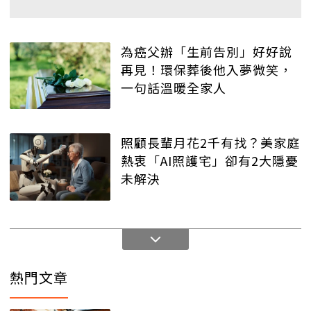
為癌父辦「生前告別」好好說
再見！環保葬後他入夢微笑，
一句話溫暖全家人
照顧長輩月花2千有找？美家庭
熱衷「AI照護宅」卻有2大隱憂
未解決
熱門文章