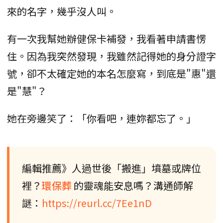
來的名字，幾乎沒人叫。
有一次我幫她辦健保卡補發，我看著申請書愣
住。因為我突然發現，我雖然記得她的身分證字
號，卻不太確定她的本名怎麼寫，到底是"惠"還
是"慧"？
她在旁邊笑了：「你看吧，連妳都忘了。」
編輯推薦》人過世後「搬進」墳墓或牌位
裡？
環保葬
的靈魂能安息嗎？溝通師解
謎：
https://reurl.cc/7Ee1nD