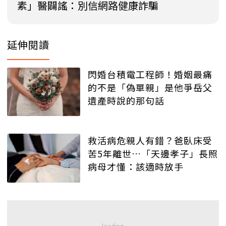
素」醫闢謠：別信網路健康詐騙
延伸閱讀
閃婚台積電工程師！婚姻最痛
的不是「偽單親」是他爭岳父
遺產時說的那句話
救活病危親人有錯？爸臥床受
苦5年離世…「天邊孝子」長照
病母才懂：該適時放手