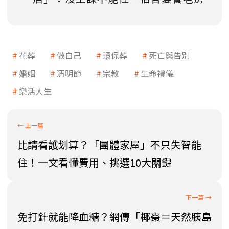
花葬
做自己
環保葬
死亡與告別
婚姻
清明節
宗教
生命禮儀
樂活人生
比請看護划算？「團體家屋」不只失智能
住！一文看懂費用、挑選10大關鍵
免打針就能降血糖？網傳「椰棗＝天然胰島