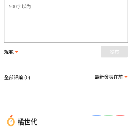
規範
發布
最新發表在前
全部評論 (
)
0