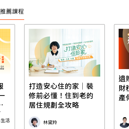
推薦課程
遺
報
打造安心住的家｜裝
財
一
修前必懂！住到老的
產
一
居住規劃全攻略
先
毒生活
林黛羚