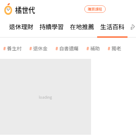
購買課程
退休理財
持續學習
在地推薦
生活百科
養生村
退休金
自書遺囑
補助
獨老