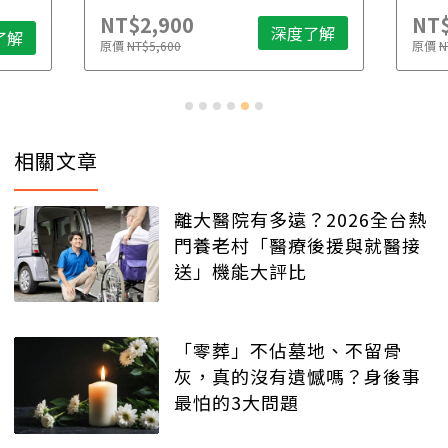
NT$2,900
NT$
深度了解
了解
原價
NT$5,600
原價
N
相關文章
離大醫院有多遠？2026全台熱
門養老村「醫療後援與就醫接
送」機能大評比
「零葬」不佔墓地、不留骨
灰，真的沒有遺憾嗎？身後事
最怕的3大問題