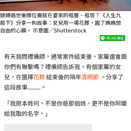
媳婦過世後牌位需放在婆家的祖厝、祖塔？《人生九
局下》分享一則故事：女兒用一場花葬，圓了媽媽想
自由的心願。 示意圖／Shutterstock
用LINE傳送
有天我問禮儀師，通常案件結束後，家屬還會跟
你們有聯繫嗎？禮儀師告訴我，有個家屬的女
兒，在選擇
花葬
結束後的隔年
清明節
，分享了
這段故事.........。
「我原本姓何，不是你爸那個姓，更不是你阿嬤
給我取的名字。」