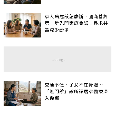
家人病危該怎麼辦？圓滿善終
第一步先開家庭會議：尋求共
識減少紛爭
交通不便、子女不在身邊…
「無門診」診所讓居家醫療深
入偏鄉