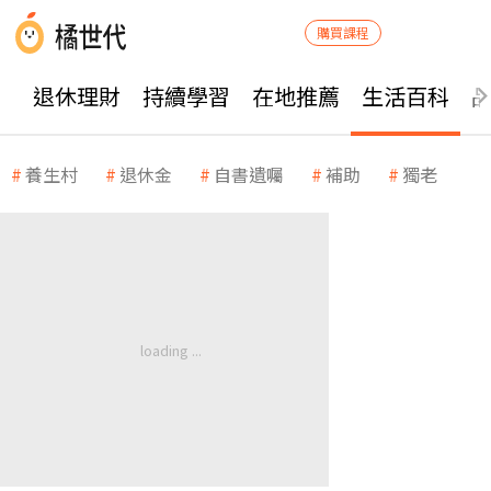
購買課程
退休理財
持續學習
在地推薦
生活百科
養生村
退休金
自書遺囑
補助
獨老