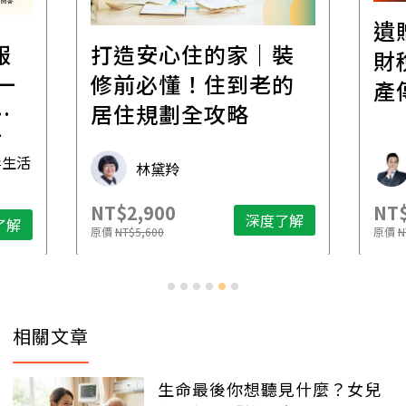
遺
報
打造安心住的家｜裝
財
一
修前必懂！住到老的
產
一
居住規劃全攻略
先
毒生活
林黛羚
NT$2,900
NT$
深度了解
了解
原價
NT$5,600
原價
N
相關文章
生命最後你想聽見什麼？女兒