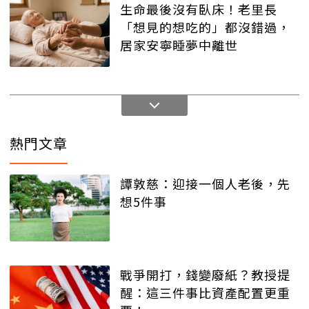
生命最後沒有臥床！老里長
「想見的想吃的」都沒錯過，
居家安寧睡夢中離世
熱門文章
譚敦慈：迎接一個人老後，先
想5件事
戰爭開打，錢變廢紙？教授提
醒：這三件事比資產配置更重