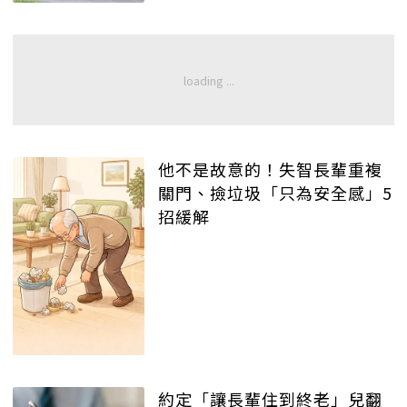
他不是故意的！失智長輩重複
關門、撿垃圾「只為安全感」5
招緩解
約定「讓長輩住到終老」兒翻