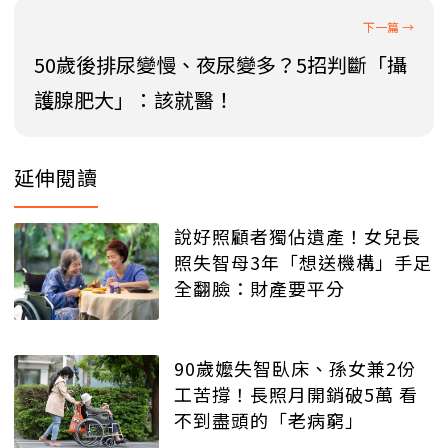
50歲後排尿變慢、夜尿變多？5招判斷「攝
護腺肥大」：該就醫！
延伸閱讀
說好照顧者獨佔遺產！女兒長
照失智母3年「想送機構」手足
全翻臉：財產要平分
90歲嬤失智臥床、孫女兼2份
工苦撐！長照月開銷破5萬 看
不到盡頭的「老病窮」