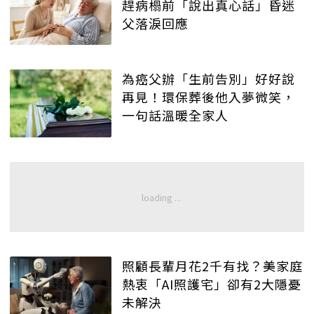
趕病榻前「說出真心話」昏迷
父落淚回應
為癌父辦「生前告別」好好說
再見！環保葬後他入夢微笑，
一句話溫暖全家人
照顧長輩月花2千有找？美家庭
熱衷「AI照護宅」卻有2大隱憂
未解決