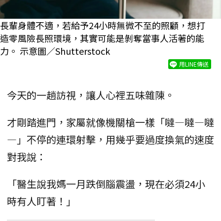
長輩身體不適，若給予24小時無微不至的照顧，想打
造零風險長照環境，其實可能是剝奪當事人活著的能
力。 示意圖／Shutterstock
用LINE傳送
今天的一趟訪視，讓人心裡五味雜陳。
才剛踏進門，家屬就像機關槍一樣「噠—噠—噠
—」不停的連環射擊，用幾乎要過度換氣的速度
對我說：
「醫生說我媽一月跌倒腦震盪，現在必須24小
時有人盯著！」