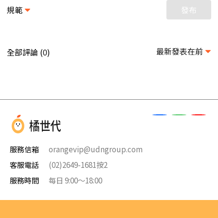
規範
發布
最新發表在前
全部評論 (
)
0
服務信箱
orangevip@udngroup.com
客服電話
(02)2649-1681按2
服務時間
每日 9:00～18:00