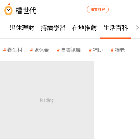
購買課程
退休理財
持續學習
在地推薦
生活百科
養生村
退休金
自書遺囑
補助
獨老