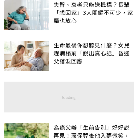
失智、衰老只能送機構？長輩
「想回家」3大關鍵不可少，家
屬也放心
生命最後你想聽見什麼？女兒
趕病榻前「說出真心話」昏迷
父落淚回應
為癌父辦「生前告別」好好說
再見！環保葬後他入夢微笑，