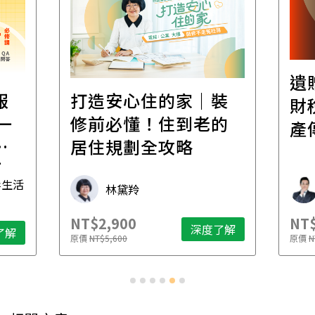
遺
報
打造安心住的家｜裝
財
一
修前必懂！住到老的
產
一
居住規劃全攻略
先
毒生活
林黛羚
NT$2,900
NT$
深度了解
了解
原價
NT$5,600
原價
N