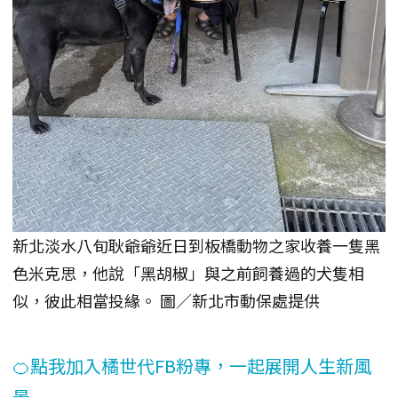
新北淡水八旬耿爺爺近日到板橋動物之家收養一隻黑
色米克思，他說「黑胡椒」與之前飼養過的犬隻相
似，彼此相當投緣。 圖／新北市動保處提供
🍊點我加入橘世代FB粉專，一起展開人生新風
景