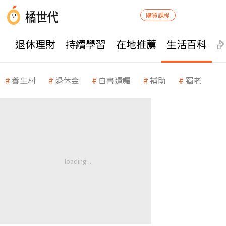
購買課程
退休理財
持續學習
在地推薦
生活百科
養生村
退休金
自書遺囑
補助
獨老