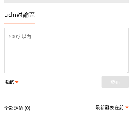
udn討論區
規範
發布
最新發表在前
全部評論 (
)
0