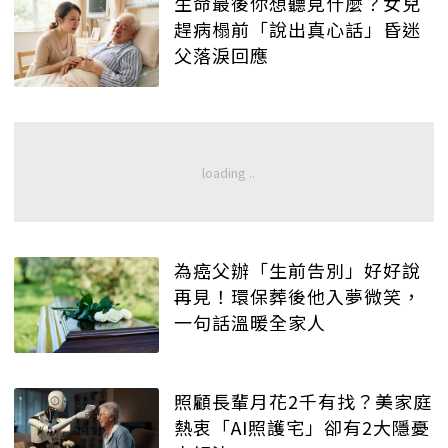
生命最後你想聽見什麼？女兒
趕病榻前「說出真心話」昏迷
父落淚回應
為癌父辦「生前告別」好好說
再見！環保葬後他入夢微笑，
一句話溫暖全家人
照顧長輩月花2千有找？美家庭
熱衷「AI照護宅」卻有2大隱憂