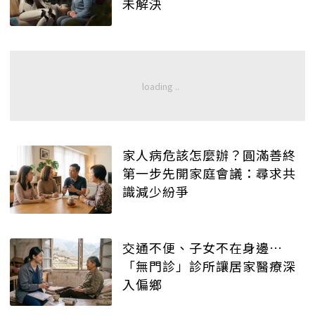
未解決
家人病危該怎麼辦？圓滿善終
第一步先開家庭會議：尋求共
識減少紛爭
交通不便、子女不在身邊…
「無門診」診所讓居家醫療深
入偏鄉