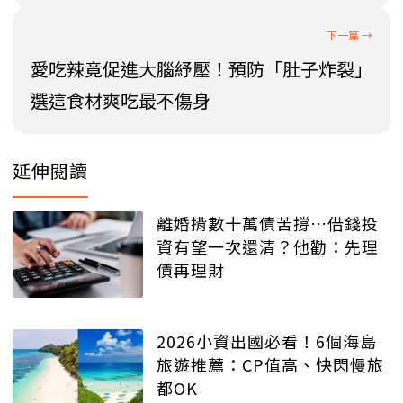
愛吃辣竟促進大腦紓壓！預防「肚子炸裂」
選這食材爽吃最不傷身
延伸閱讀
離婚揹數十萬債苦撐…借錢投
資有望一次還清？他勸：先理
債再理財
2026小資出國必看！6個海島
旅遊推薦：CP值高、快閃慢旅
都OK