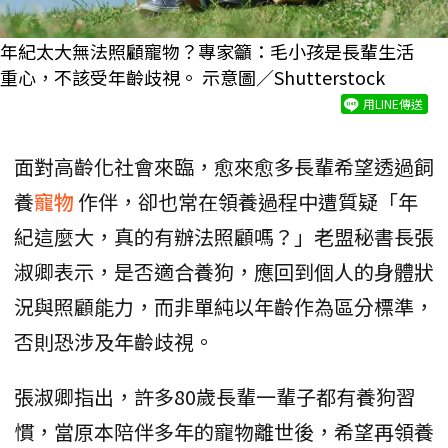
年紀太大無法照顧寵物？專家籲：毛小孩是長輩生活
重心，不該受年齡歧視。 示意圖／Shutterstock
用LINE傳送
面對高齡化社會來臨，愈來愈多長輩希望透過飼
養
寵物
作伴，卻也常在領養過程中遭質疑「年
紀這麼大，真的有辦法照顧嗎？」老盟秘書長張
淑卿表示，是否適合養狗，應回到個人的身體狀
況與照顧能力，而非單純以年齡作為區分標準，
否則恐涉及年齡歧視。
張淑卿指出，許多80歲長輩一輩子都有養狗習
慣，當原本陪伴多年的寵物離世後，希望再領養