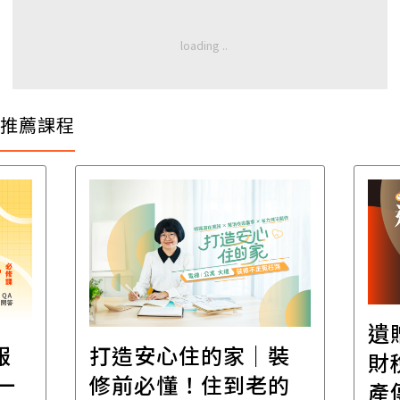
推薦課程
遺
報
打造安心住的家｜裝
財
一
修前必懂！住到老的
產