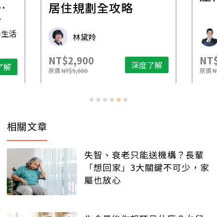
一
居住規劃全攻略
先
毒生活
林黛羚
NT$2,900
NT$
深度了解
了解
原價
NT$5,600
原價
N
相關文章
失智、衰老只能送機構？長輩
「想回家」3大關鍵不可少，家
屬也放心