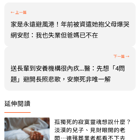
家是永遠避風港！年前被資遣她抱父母爆哭
網安慰：我也失業但爸媽已不在
送長輩到安養機構很內疚...醫：先想「4問
題」避開長照悲歌，安樂死非唯一解
延伸閱讀
孤獨死的寂寞靈魂想說什麼？
淡漠的兒子、見財眼開的老
闆…連殯葬業者都看不下去