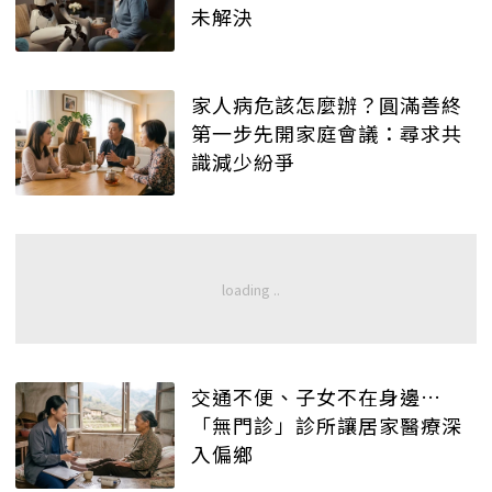
未解決
家人病危該怎麼辦？圓滿善終
第一步先開家庭會議：尋求共
識減少紛爭
交通不便、子女不在身邊…
「無門診」診所讓居家醫療深
入偏鄉