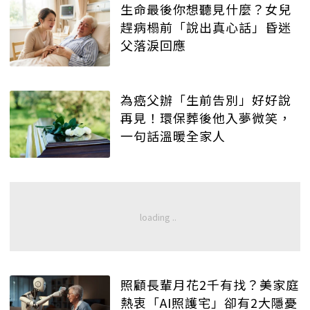
生命最後你想聽見什麼？女兒
趕病榻前「說出真心話」昏迷
父落淚回應
為癌父辦「生前告別」好好說
再見！環保葬後他入夢微笑，
一句話溫暖全家人
照顧長輩月花2千有找？美家庭
熱衷「AI照護宅」卻有2大隱憂