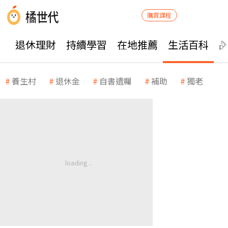
購買課程
退休理財
持續學習
在地推薦
生活百科
養生村
退休金
自書遺囑
補助
獨老