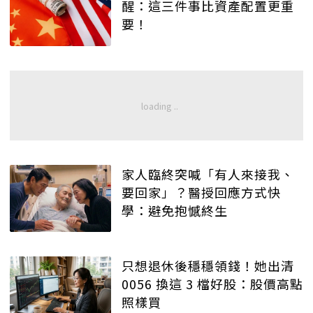
醒：這三件事比資產配置更重
要！
家人臨終突喊「有人來接我、
要回家」？醫授回應方式快
學：避免抱憾終生
只想退休後穩穩領錢！她出清
0056 換這 3 檔好股：股價高點
照樣買