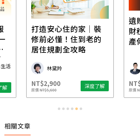
遺
報
打造安心住的家｜裝
財
一
修前必懂！住到老的
產
一
居住規劃全攻略
先
毒生活
林黛羚
NT$2,900
NT$
深度了解
了解
原價
NT$5,600
原價
N
相關文章