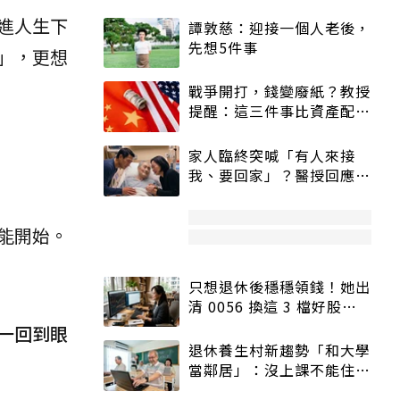
進人生下
譚敦慈：迎接一個人老後，
先想5件事
」，更想
戰爭開打，錢變廢紙？教授
提醒：這三件事比資產配置
更重要！
家人臨終突喊「有人來接
我、要回家」？醫授回應方
式快學：避免抱憾終生
能開始。
只想退休後穩穩領錢！她出
清 0056 換這 3 檔好股：
股價高點照樣買
一回到眼
退休養生村新趨勢「和大學
當鄰居」：沒上課不能住、
宿舍變養老房