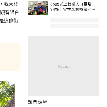
，我大概
65歲以上就業人口暴增
84%！雲林企業搶留老員
細觀看陽台
工：穩定性高、經驗豐富
是這條街
：
熱門課程