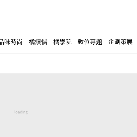
品味時尚
橘煩惱
橘學院
數位專題
企劃策展