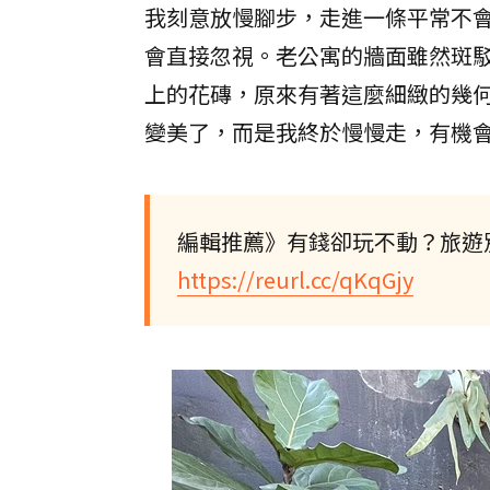
我刻意放慢腳步，走進一條平常不
會直接忽視。老公寓的牆面雖然斑駁
上的花磚，原來有著這麼細緻的幾
變美了，而是我終於慢慢走，有機
編輯推薦》有錢卻玩不動？旅遊
https://reurl.cc/qKqGjy