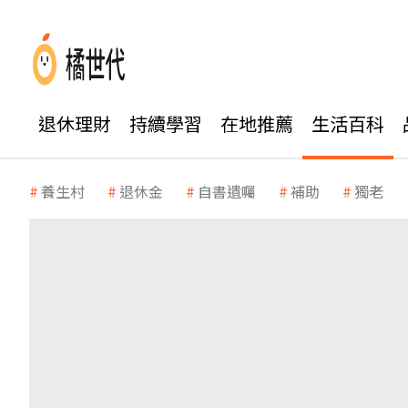
退休理財
持續學習
在地推薦
生活百科
養生村
退休金
自書遺囑
補助
獨老