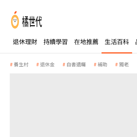
退休理財
持續學習
在地推薦
生活百科
養生村
退休金
自書遺囑
補助
獨老