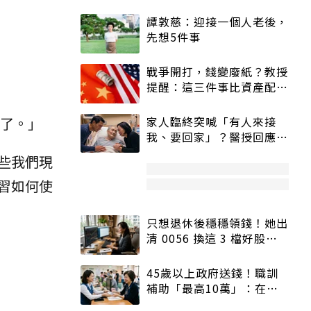
譚敦慈：迎接一個人老後，
先想5件事
戰爭開打，錢變廢紙？教授
提醒：這三件事比資產配置
更重要！
家人臨終突喊「有人來接
生了。」
我、要回家」？醫授回應方
式快學：避免抱憾終生
些我們現
習如何使
只想退休後穩穩領錢！她出
清 0056 換這 3 檔好股：
股價高點照樣買
45歲以上政府送錢！職訓
補助「最高10萬」：在
職、待業都能申請