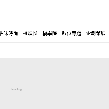
品味時尚
橘煩惱
橘學院
數位專題
企劃策展