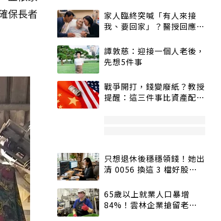
確保長者
家人臨終突喊「有人來接
我、要回家」？醫授回應方
式快學：避免抱憾終生
譚敦慈：迎接一個人老後，
先想5件事
戰爭開打，錢變廢紙？教授
提醒：這三件事比資產配置
更重要！
只想退休後穩穩領錢！她出
清 0056 換這 3 檔好股：
股價高點照樣買
65歲以上就業人口暴增
84%！雲林企業搶留老員
工：穩定性高、經驗豐富