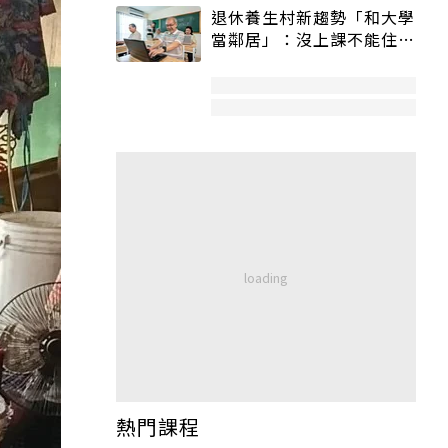
退休養生村新趨勢「和大學
當鄰居」：沒上課不能住、
宿舍變養老房
熱門課程