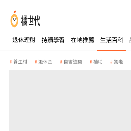
退休理財
持續學習
在地推薦
生活百科
養生村
退休金
自書遺囑
補助
獨老