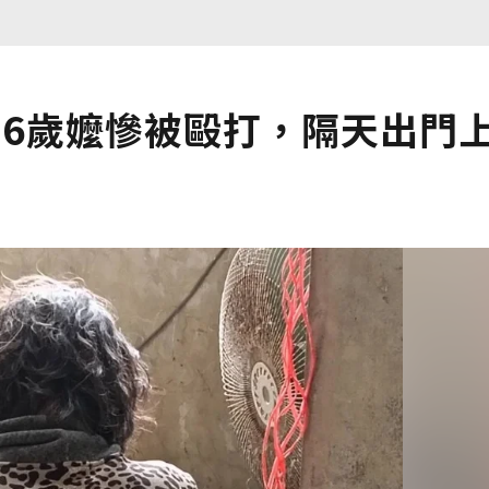
76歲嬤慘被毆打，隔天出門