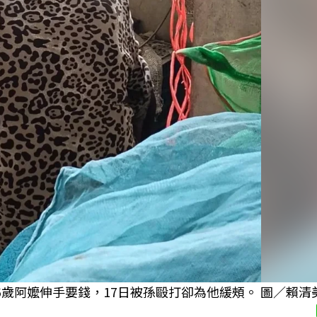
6歲阿嬤伸手要錢，17日被孫毆打卻為他緩頰。 圖／賴清