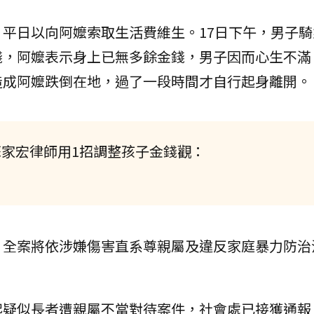
平日以向阿嬤索取生活費維生。17日下午，男子騎
錢，阿嬤表示身上已無多餘金錢，男子因而心生不滿
造成阿嬤跌倒在地，過了一段時間才自行起身離開。
蘇家宏律師用1招調整孩子金錢觀：
，全案將依涉嫌傷害直系尊親屬及違反家庭暴力防治
起疑似長者遭親屬不當對待案件，社會處已接獲通報