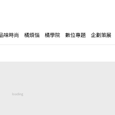
品味時尚
橘煩惱
橘學院
數位專題
企劃策展