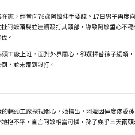
業在家，經常向76歲阿嬤伸手要錢。17日男子再度
拉扯阿嬤頭髮並連續毆打其頭部，導致阿嬤重心不穩
撻伐。
蒜頭工廠上班，面對外界關心，卻選擇替孫子緩頰，
跌倒，並未遭到毆打。
職的蒜頭工廠探視關心，她指出，阿嬤因過度疼愛孫
替她抱不平，直言阿嬤相當可憐，孫子幾乎三天兩頭