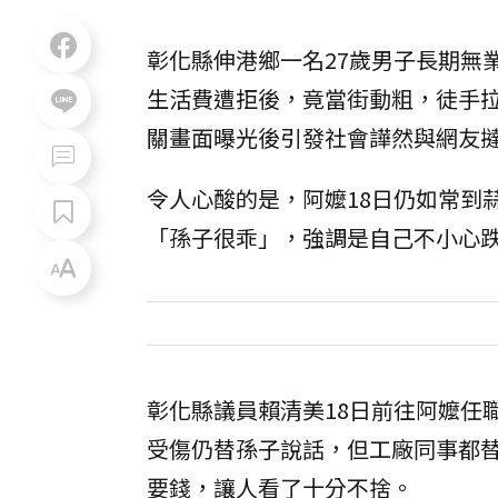
彰化縣伸港鄉一名27歲男子長期無
生活費遭拒後，竟當街動粗，徒手
關畫面曝光後引發社會譁然與網友
令人心酸的是，阿嬤18日仍如常到
「孫子很乖」，強調是自己不小心
彰化縣議員賴清美18日前往阿嬤任
受傷仍替孫子說話，但工廠同事都
要錢，讓人看了十分不捨。