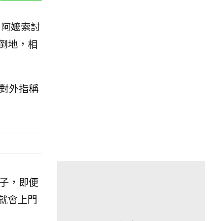
向阿嬤索討
倒地，相
對外指稱
子，即便
就會上門