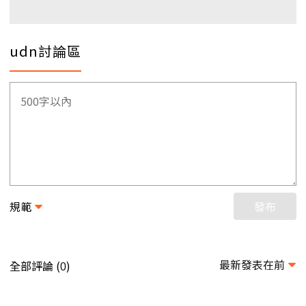
udn討論區
規範
發布
最新發表在前
全部評論 (
)
0