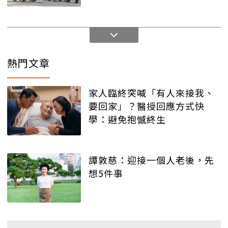
熱門文章
家人臨終突喊「有人來接我、
要回家」？醫授回應方式快
學：避免抱憾終生
譚敦慈：迎接一個人老後，先
想5件事