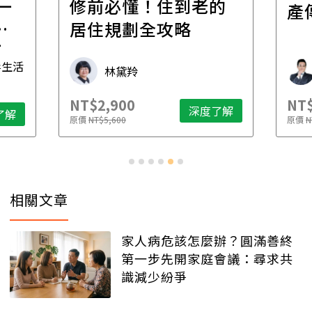
一
修前必懂！住到老的
產
一
居住規劃全攻略
先
毒生活
林黛羚
NT$2,900
NT$
深度了解
了解
原價
NT$5,600
原價
N
相關文章
家人病危該怎麼辦？圓滿善終
第一步先開家庭會議：尋求共
識減少紛爭