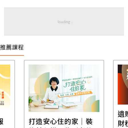
推薦課程
遺
報
打造安心住的家｜裝
財