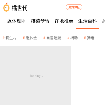
購買課程
退休理財
持續學習
在地推薦
生活百科
養生村
退休金
自書遺囑
補助
獨老