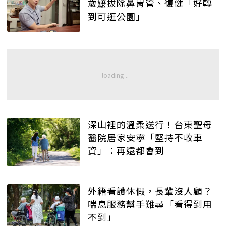
歲嬷拔除鼻胃管、復健「好轉
到可逛公園」
深山裡的溫柔送行！台東聖母
醫院居家安寧「堅持不收車
資」：再遠都會到
外籍看護休假，長輩沒人顧？
喘息服務幫手難尋「看得到用
不到」