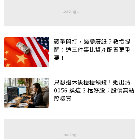
戰爭開打，錢變廢紙？教授提
醒：這三件事比資產配置更重
要！
只想退休後穩穩領錢！她出清
0056 換這 3 檔好股：股價高點
照樣買