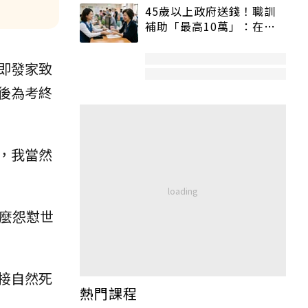
45歲以上政府送錢！職訓
補助「最高10萬」：在
職、待業都能申請
即發家致
後為考終
，我當然
麼怨懟世
接自然死
熱門課程