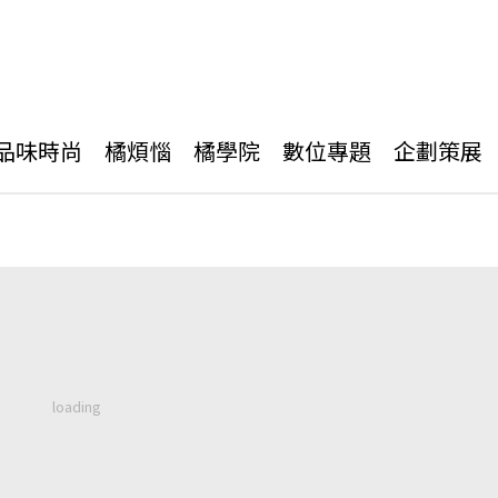
品味時尚
橘煩惱
橘學院
數位專題
企劃策展