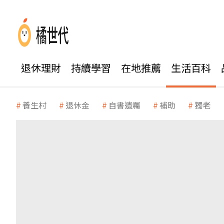
退休理財
持續學習
在地推薦
生活百科
養生村
退休金
自書遺囑
補助
獨老