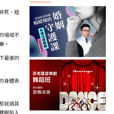
猝死，經
的場域不
嚇。
下最後的
的身體表
那就順其
雙眼陷入