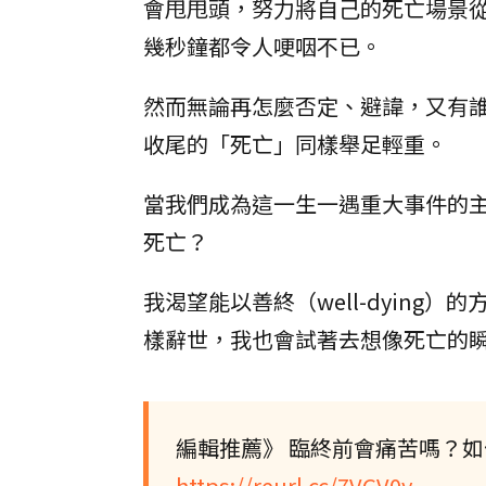
會甩甩頭，努力將自己的死亡場景
幾秒鐘都令人哽咽不已。
然而無論再怎麼否定、避諱，又有
收尾的「死亡」同樣舉足輕重。
當我們成為這一生一遇重大事件的
死亡？
我渴望能以善終（well-dyin
樣辭世，我也會試著去想像死亡的
編輯推薦》 臨終前會痛苦嗎？
https://reurl.cc/7VGV0y