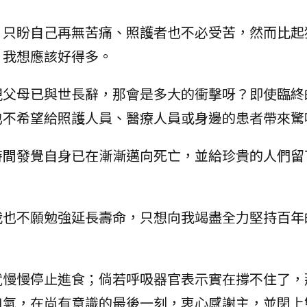
，只盼自己再無苦痛、照護者也不必受苦，然而比起
，我想應該好得多。
現父母已與世長辭，那會是多大的衝擊呀？即使臨終
也不希望給照護人員、醫療人員或身邊的患者帶來驚
時間發覺自身已在漸漸邁向死亡，並給珍貴的人們留
我也不願勉強延長壽命，只想向我竭盡全力堅持百年
就慢慢停止進食；倘若呼吸器官表示實在撐不住了，
口氣，在尚有意識的最後一刻，衷心感謝主，並閉上