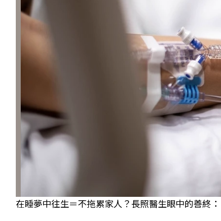
在睡夢中往生＝不拖累家人？長照醫生眼中的善終：自然尊