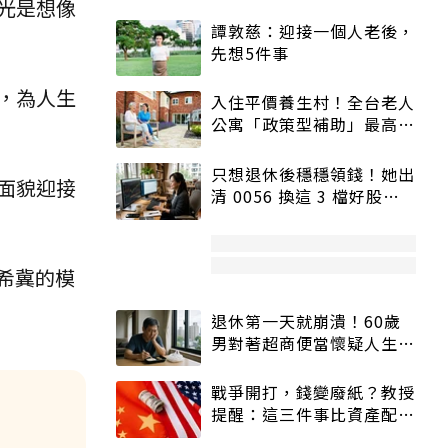
光是想像
譚敦慈：迎接一個人老後，
先想5件事
，為人生
入住平價養生村！全台老人
公寓「政策型補助」最高打
5折
只想退休後穩穩領錢！她出
面貌迎接
清 0056 換這 3 檔好股：
股價高點照樣買
以希冀的模
退休第一天就崩潰！60歲
男對著超商便當懷疑人生
「一切好安靜」
戰爭開打，錢變廢紙？教授
提醒：這三件事比資產配置
更重要！