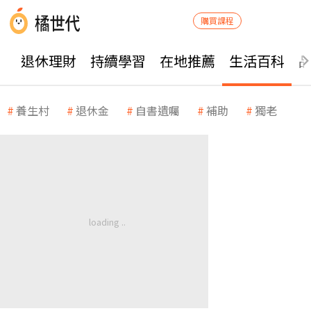
購買課程
退休理財
持續學習
在地推薦
生活百科
養生村
退休金
自書遺囑
補助
獨老