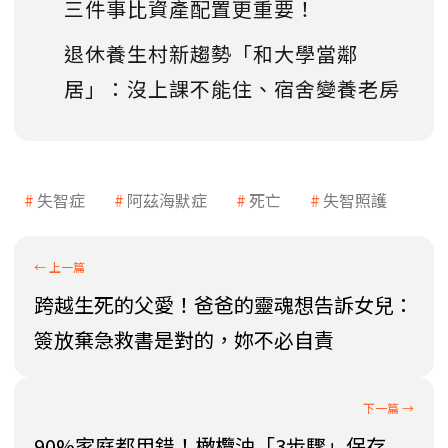
三件事比資產配置更重要！
退休養生村新趨勢「和大學當鄰
居」：沒上課不能住、宿舍變養老房
失智症
阿茲海默症
死亡
失智照護
跨越生死的父愛！爸爸的靈魂想告訴女兒：
簽放棄急救書是對的，妳不必自責
90%家庭都用錯！橄欖油「3步驟」保存