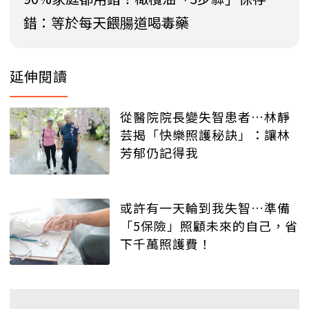
錯：等於每天餵腸道喝毒藥
延伸閱讀
從醫院院長變失智患者…林靜
芸揭「快樂照護秘訣」：讓林
芳郁仍記得我
或許有一天輪到我失智…準備
「5保險」照顧未來的自己，省
下千萬照護費！