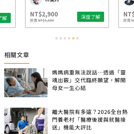
NT$2,900
NT$
深度了解
了解
原價
NT$5,600
原價
N
相關文章
媽媽病重無法說話…透過「靈
魂出竅」交代臨終願望，解開
母女一生心結
離大醫院有多遠？2026全台熱
門養老村「醫療後援與就醫接
送」機能大評比