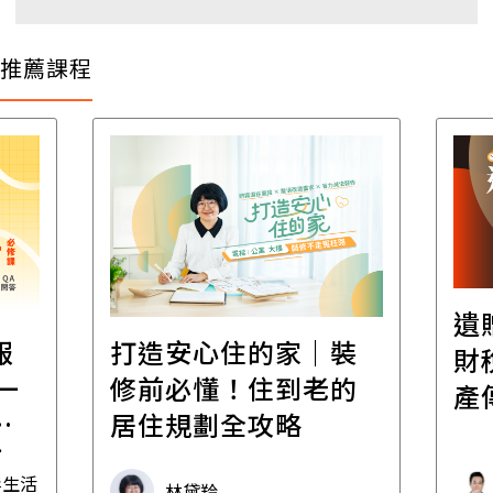
推薦課程
遺
報
打造安心住的家｜裝
財
一
修前必懂！住到老的
產
一
居住規劃全攻略
先
毒生活
林黛羚