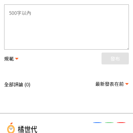
規範
發布
最新發表在前
全部評論 (
)
0