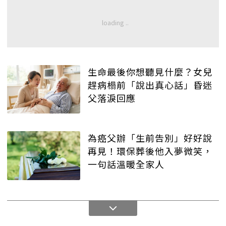
生命最後你想聽見什麼？女兒
趕病榻前「說出真心話」昏迷
父落淚回應
為癌父辦「生前告別」好好說
再見！環保葬後他入夢微笑，
一句話溫暖全家人