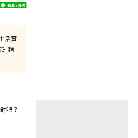
用LINE傳送
生活實
樣》精
對吧？