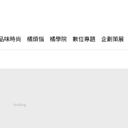
品味時尚
橘煩惱
橘學院
數位專題
企劃策展