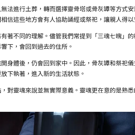
人無法進行土葬，轉而選擇靈骨塔或骨灰罈等方式安
們相信這些地方會有人協助誦經或祭祀，讓親人得以
態有著不同的理解。儘管我們常提到「三魂七魄」的
影響下，會回到過去的住所。
離開身體後，仍會回到家中。因此，骨灰罈和祭祀儀
要放下執著，進入新的生活狀態。
點，對靈魂來說並無實際意義。靈魂更在意的是熟悉