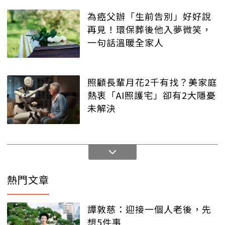
為癌父辦「生前告別」好好說
再見！環保葬後他入夢微笑，
一句話溫暖全家人
照顧長輩月花2千有找？美家庭
熱衷「AI照護宅」卻有2大隱憂
未解決
熱門文章
譚敦慈：迎接一個人老後，先
想5件事