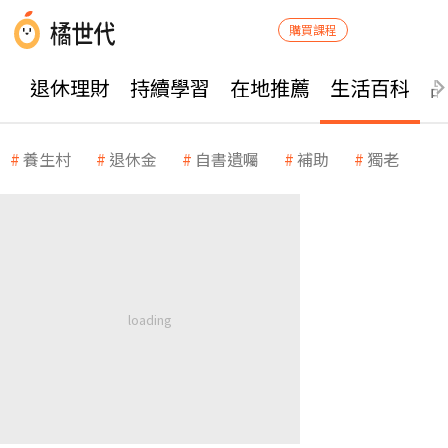
購買課程
退休理財
持續學習
在地推薦
生活百科
養生村
退休金
自書遺囑
補助
獨老