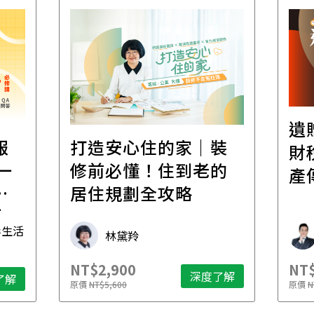
遺
報
打造安心住的家｜裝
財
一
修前必懂！住到老的
產
一
居住規劃全攻略
先
毒生活
林黛羚
NT$2,900
NT$
深度了解
了解
原價
NT$5,600
原價
N