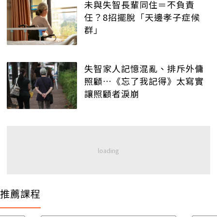
未與失智長輩同住＝不負責
任？8招擺脫「天邊孝子症候
群」
失智家人記憶混亂、排斥外傭
照顧…《忘了我記得》太寫實
讓照顧者淚崩
推薦課程