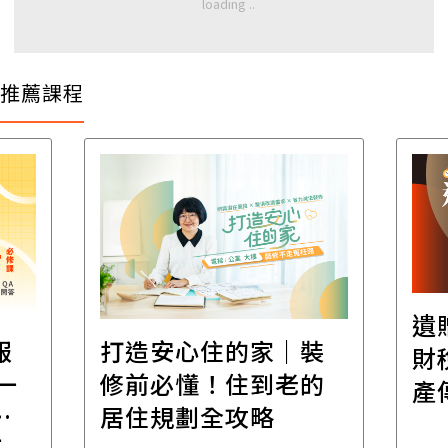
推薦課程
遺
報
打造安心住的家｜裝
財
一
修前必懂！住到老的
產
一
居住規劃全攻略