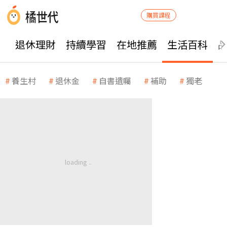
購買課程
退休理財
持續學習
在地推薦
生活百科
養生村
退休金
自書遺囑
補助
獨老