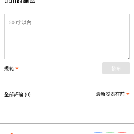
udn討論區
規範
發布
最新發表在前
全部評論 (
)
0