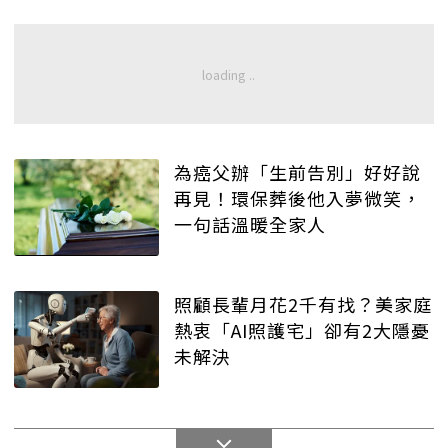
為癌父辦「生前告別」好好說
再見！環保葬後他入夢微笑，
一句話溫暖全家人
照顧長輩月花2千有找？美家庭
熱衷「AI照護宅」卻有2大隱憂
未解決