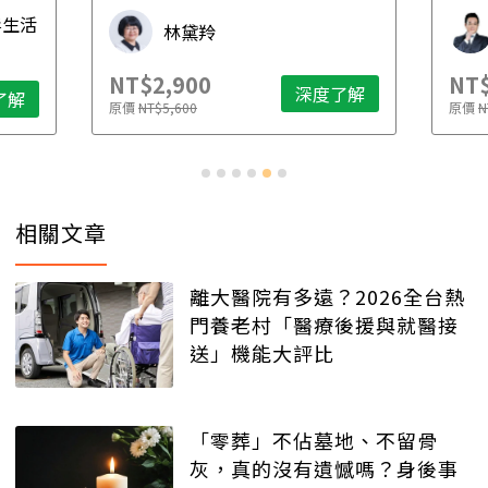
先
毒生活
林黛羚
NT$2,900
NT$
深度了解
了解
原價
NT$5,600
原價
N
相關文章
離大醫院有多遠？2026全台熱
門養老村「醫療後援與就醫接
送」機能大評比
「零葬」不佔墓地、不留骨
灰，真的沒有遺憾嗎？身後事