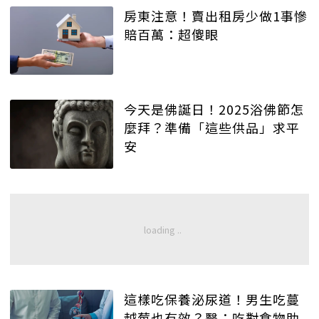
房東注意！賣出租房少做1事慘
賠百萬：超傻眼
今天是佛誕日！2025浴佛節怎
麼拜？準備「這些供品」求平
安
這樣吃保養泌尿道！男生吃蔓
越莓也有效？醫：吃對食物助