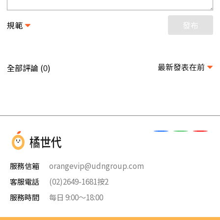
規範
發布
最新發表在前
全部評論 (
)
0
服務信箱
orangevip@udngroup.com
客服電話
(02)2649-1681按2
服務時間
每日 9:00～18:00