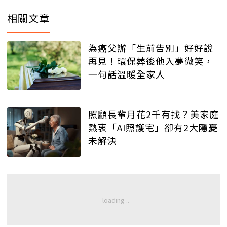
相關文章
為癌父辦「生前告別」好好說
再見！環保葬後他入夢微笑，
一句話溫暖全家人
照顧長輩月花2千有找？美家庭
熱衷「AI照護宅」卻有2大隱憂
未解決