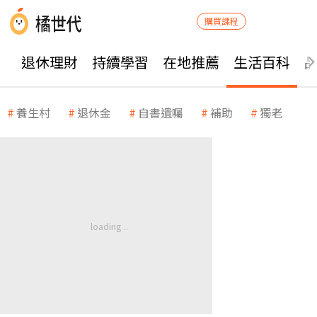
購買課程
退休理財
持續學習
在地推薦
生活百科
養生村
退休金
自書遺囑
補助
獨老