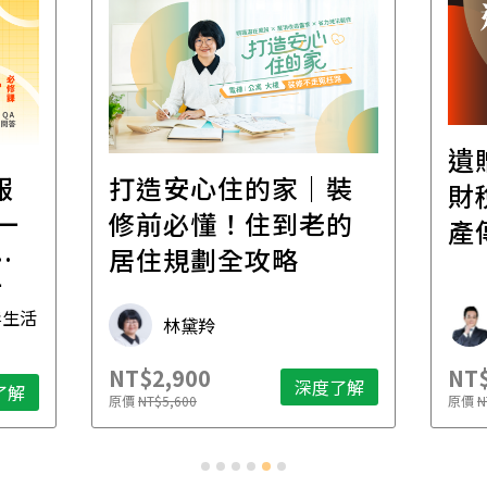
遺
報
打造安心住的家｜裝
財
一
修前必懂！住到老的
產
一
居住規劃全攻略
先
毒生活
林黛羚
NT$2,900
NT$
深度了解
了解
原價
NT$5,600
原價
N