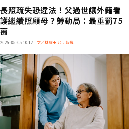
長照疏失恐違法！父過世讓外籍看
護繼續照顧母？勞動局：最重罰75
萬
2025-05-05 10:12
文／林麗玉 台北報導