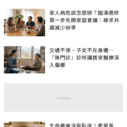
家人病危該怎麼辦？圓滿善終
第一步先開家庭會議：尋求共
識減少紛爭
交通不便、子女不在身邊…
「無門診」診所讓居家醫療深
入偏鄉
生命最後沒有臥床！老里長