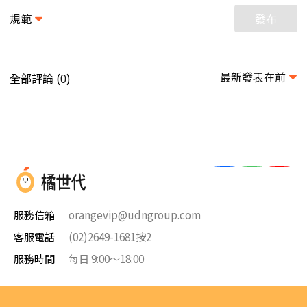
規範
發布
最新發表在前
全部評論 (
)
0
服務信箱
orangevip@udngroup.com
客服電話
(02)2649-1681按2
服務時間
每日 9:00～18:00