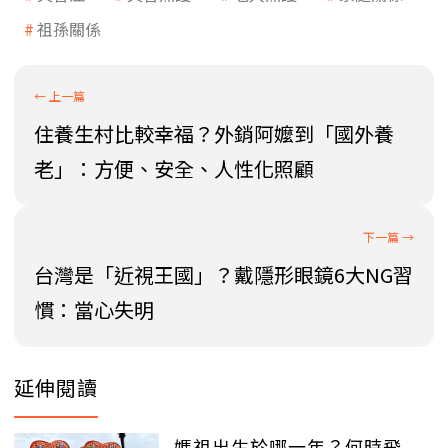
祖孫關係
住養生村比較幸福？外銷阿嬤到「國外養
老」：方便、安全、人性化照顧
台灣是「近視王國」？戴隱形眼鏡6大NG習
慣：當心失明
延伸閱讀
媽祖出生於哪一年？何時飛