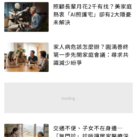
照顧長輩月花2千有找？美家庭
熱衷「AI照護宅」卻有2大隱憂
未解決
家人病危該怎麼辦？圓滿善終
第一步先開家庭會議：尋求共
識減少紛爭
交通不便、子女不在身邊…
「無門診」診所讓居家醫療深