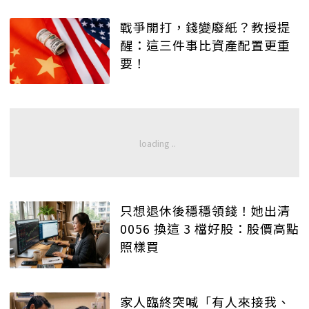
戰爭開打，錢變廢紙？教授提
醒：這三件事比資產配置更重
要！
只想退休後穩穩領錢！她出清
0056 換這 3 檔好股：股價高點
照樣買
家人臨終突喊「有人來接我、