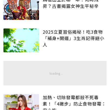
昇？古書揭露女神生平秘辛
2025立夏習俗揭秘！吃3食物
「補身+開運」3生肖記得避小
人
加熱、切除發霉都殺不死毒
素！「4撇步」防止食物發霉：