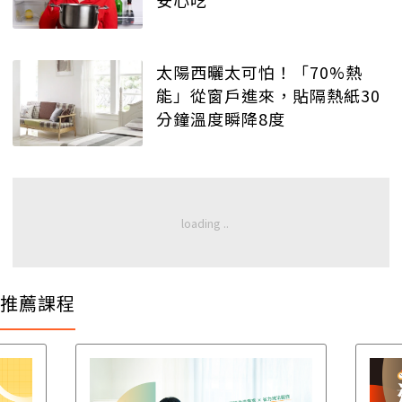
安心吃
太陽西曬太可怕！「70%熱
能」從窗戶進來，貼隔熱紙30
分鐘溫度瞬降8度
推薦課程