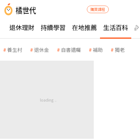
購買課程
退休理財
持續學習
在地推薦
生活百科
養生村
退休金
自書遺囑
補助
獨老