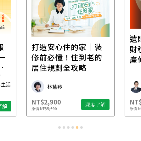
遺
報
打造安心住的家｜裝
財
一
修前必懂！住到老的
產
一
居住規劃全攻略
先
毒生活
林黛羚
NT$2,900
NT$
深度了解
了解
原價
NT$5,600
原價
N