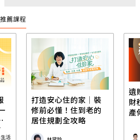
推薦課程
遺
報
打造安心住的家｜裝
財
一
修前必懂！住到老的
產
一
居住規劃全攻略
先
毒生活
林黛羚