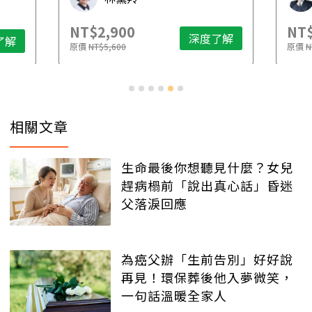
NT$2,900
NT$
深度了解
了解
原價
NT$5,600
原價
N
相關文章
生命最後你想聽見什麼？女兒
趕病榻前「說出真心話」昏迷
父落淚回應
為癌父辦「生前告別」好好說
再見！環保葬後他入夢微笑，
一句話溫暖全家人