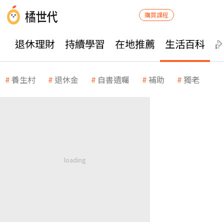
購買課程
退休理財
持續學習
在地推薦
生活百科
養生村
退休金
自書遺囑
補助
獨老