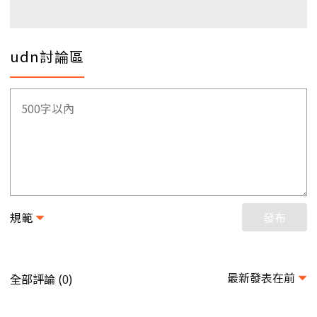
udn討論區
規範
發布
最新發表在前
全部評論 (
)
0