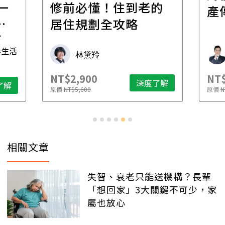
一
修前必懂！住到老的
產
一
居住規劃全攻略
先
毒生活
林黛羚
NT$2,900
NT$
深度了解
了解
原價
NT$5,600
原價
N
相關文章
失智、衰老只能送機構？長輩
「想回家」3大關鍵不可少，家
屬也放心