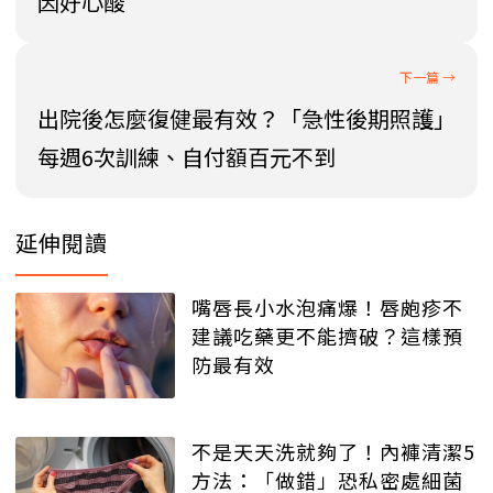
因好心酸
出院後怎麼復健最有效？「急性後期照護」
每週6次訓練、自付額百元不到
延伸閱讀
嘴唇長小水泡痛爆！唇皰疹不
建議吃藥更不能擠破？這樣預
防最有效
不是天天洗就夠了！內褲清潔5
方法：「做錯」恐私密處細菌