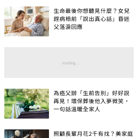
生命最後你想聽見什麼？女兒
趕病榻前「說出真心話」昏迷
父落淚回應
為癌父辦「生前告別」好好說
再見！環保葬後他入夢微笑，
一句話溫暖全家人
照顧長輩月花2千有找？美家庭