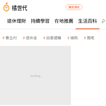
購買課程
退休理財
持續學習
在地推薦
生活百科
養生村
退休金
自書遺囑
補助
獨老