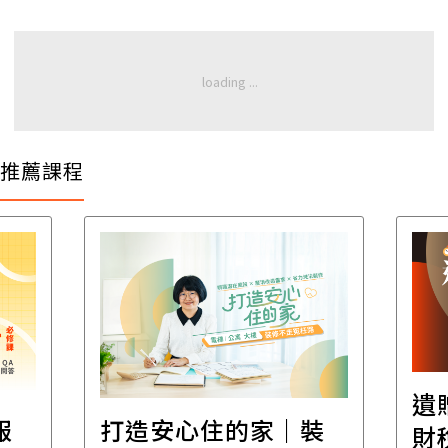
推薦課程
遺
報
打造安心住的家｜裝
財