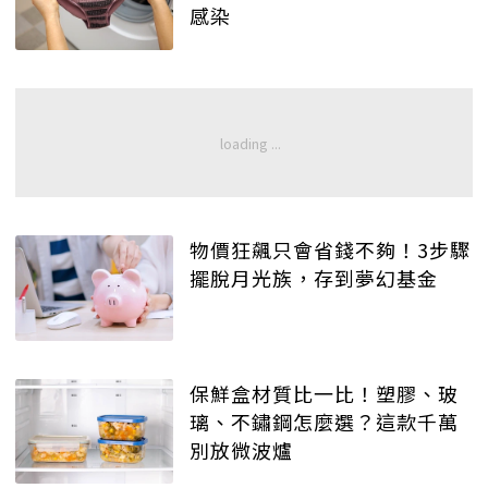
感染
物價狂飆只會省錢不夠！3步驟
擺脫月光族，存到夢幻基金
保鮮盒材質比一比！塑膠、玻
璃、不鏽鋼怎麼選？這款千萬
別放微波爐