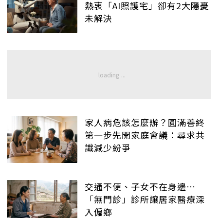
熱衷「AI照護宅」卻有2大隱憂
未解決
家人病危該怎麼辦？圓滿善終
第一步先開家庭會議：尋求共
識減少紛爭
交通不便、子女不在身邊…
「無門診」診所讓居家醫療深
入偏鄉