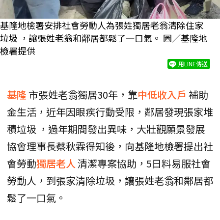
基隆地檢署安排社會勞動人為張姓獨居老翁清除住家
垃圾 ，讓張姓老翁和鄰居都鬆了一口氣。 圖／基隆地
檢署提供
用LINE傳送
基隆
市張姓老翁獨居30年，靠
中低收入戶
補助
金生活，近年因眼疾行動受限，鄰居發現張家堆
積垃圾 ，過年期間發出異味，大壯觀願景發展
協會理事長蔡秋霖得知後，向基隆地檢署提出社
會勞動
獨居老人
清潔專案協助，5日料易服社會
勞動人，到張家清除垃圾，讓張姓老翁和鄰居都
鬆了一口氣。