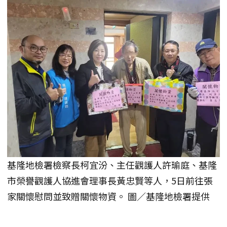
基隆地檢署檢察長柯宜汾、主任觀護人許瑜庭、基隆
市榮譽觀護人協進會理事長黃忠賢等人，5日前往張
家關懷慰問並致贈關懷物資。 圖／基隆地檢署提供