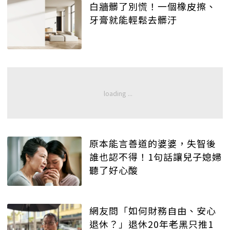
白牆髒了別慌！一個橡皮擦、
牙膏就能輕鬆去髒汙
原本能言善道的婆婆，失智後
誰也認不得！1句話讓兒子媳婦
聽了好心酸
網友問「如何財務自由、安心
退休？」退休20年老黑只推1