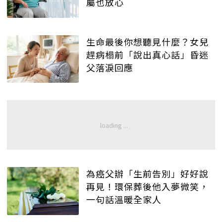
屬也放心
生命最後你想聽見什麼？女兒
趕病榻前「說出真心話」昏迷
父落淚回應
為癌父辦「生前告別」好好說
再見！環保葬後他入夢微笑，
一句話溫暖全家人