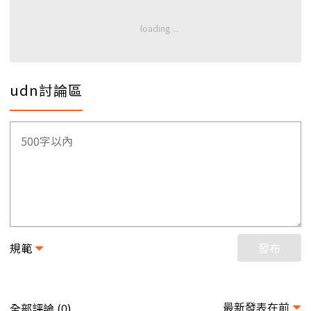
udn討論區
規範
發布
最新發表在前
全部評論 (
)
0