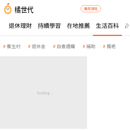
購買課程
退休理財
持續學習
在地推薦
生活百科
養生村
退休金
自書遺囑
補助
獨老