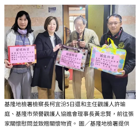
基隆地檢署檢察長柯宜汾5日還和主任觀護人許瑜
庭、基隆市榮譽觀護人協進會理事長黃忠賢，前往張
家關懷慰問並致贈關懷物資。 圖／基隆地檢署提供