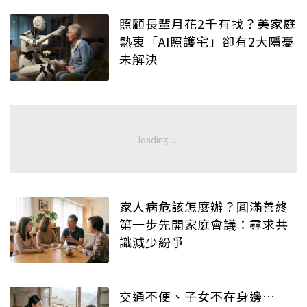
照顧長輩月花2千有找？美家庭
熱衷「AI照護宅」卻有2大隱憂
未解決
家人病危該怎麼辦？圓滿善終
第一步先開家庭會議：尋求共
識減少紛爭
交通不便、子女不在身邊…