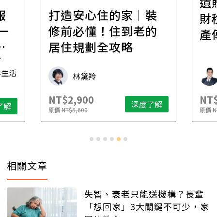
遺
報
打造安心住的家｜裝
財
一
修前必懂！住到老的
產
一
居住規劃全攻略
先
毒生活
林黛羚
NT$2,900
NT$
深度了解
了解
原價
NT$5,600
原價
N
相關文章
失智、衰老只能送機構？長輩
「想回家」3大關鍵不可少，家