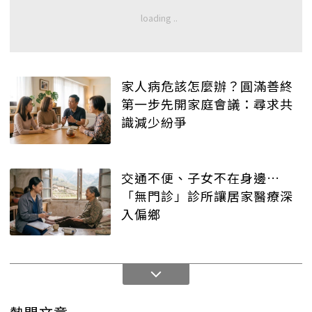
家人病危該怎麼辦？圓滿善終
第一步先開家庭會議：尋求共
識減少紛爭
交通不便、子女不在身邊…
「無門診」診所讓居家醫療深
入偏鄉