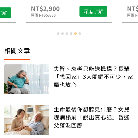
NT$2,900
NT$
深度了解
了解
原價
NT$5,600
原價
N
相關文章
失智、衰老只能送機構？長輩
「想回家」3大關鍵不可少，家
屬也放心
生命最後你想聽見什麼？女兒
趕病榻前「說出真心話」昏迷
父落淚回應