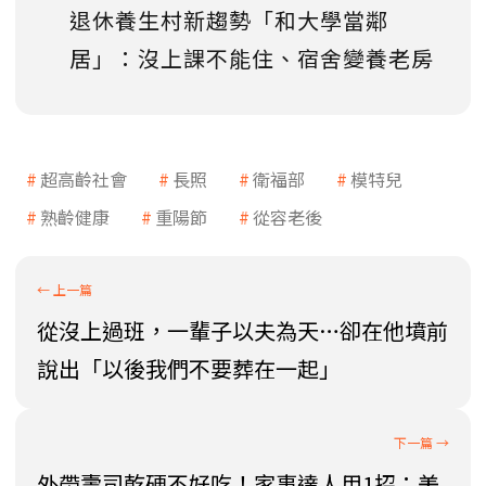
退休養生村新趨勢「和大學當鄰
居」：沒上課不能住、宿舍變養老房
超高齡社會
長照
衛福部
模特兒
熟齡健康
重陽節
從容老後
從沒上過班，一輩子以夫為天…卻在他墳前
說出「以後我們不要葬在一起」
外帶壽司乾硬不好吃！家事達人用1招：美