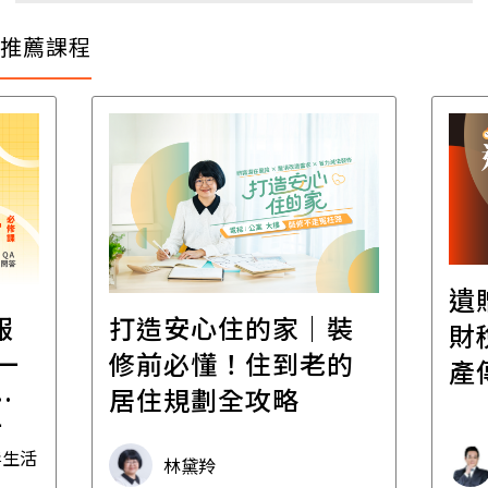
推薦課程
遺
報
打造安心住的家｜裝
財
一
修前必懂！住到老的
產
一
居住規劃全攻略
先
毒生活
林黛羚