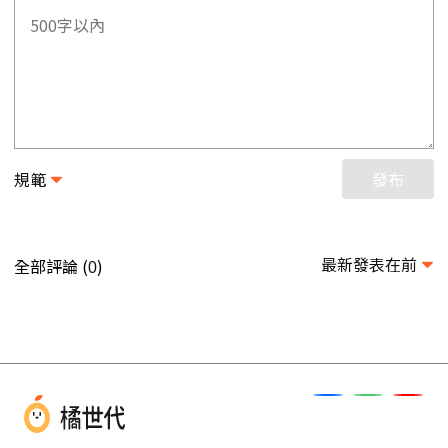
規範
發布
最新發表在前
全部評論 (
)
0