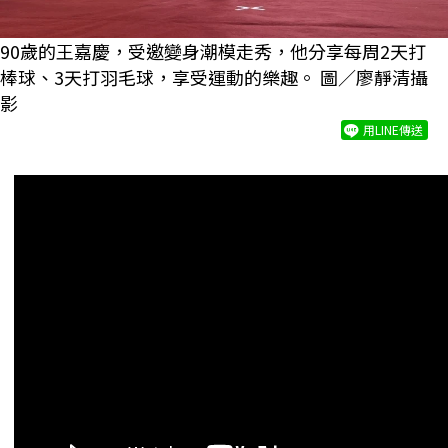
90歲的王嘉慶，受邀變身潮模走秀，他分享每周2天打
棒球、3天打羽毛球，享受運動的樂趣。 圖／廖靜清攝
影
用LINE傳送