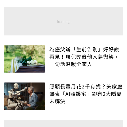
為癌父辦「生前告別」好好說
再見！環保葬後他入夢微笑，
一句話溫暖全家人
照顧長輩月花2千有找？美家庭
熱衷「AI照護宅」卻有2大隱憂
未解決