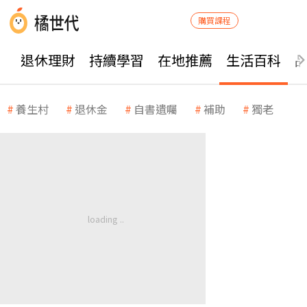
購買課程
退休理財
持續學習
在地推薦
生活百科
養生村
退休金
自書遺囑
補助
獨老