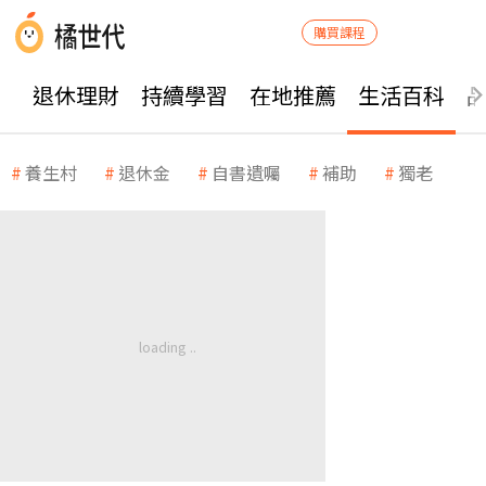
購買課程
退休理財
持續學習
在地推薦
生活百科
養生村
退休金
自書遺囑
補助
獨老