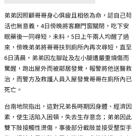
弟弟因照顧哥哥身心俱疲且相依為命，認自己苟
活也無意義，4日傍晚將客廳門窗關閉，吃下安
眠藥後一同尋短，未料，5日上午兩人均醒了過
來，傍晚弟弟將哥哥扶到廁所內再次尋短，直至
6日清晨，弟弟因左腳趾及左小腿遭嚴重燒傷而
驚醒，跑出屋外而被鄰居發覺，報警將他送醫救
治，而警方及救護人員入屋發覺哥哥在廁所內已
死亡。
台南地院指出，這對兄弟長時期因身體、經濟因
素，使生活陷入困頓，失去生存意念；弟弟因此
雙下肢接觸性燙傷，事後部分截肢並接受整型手