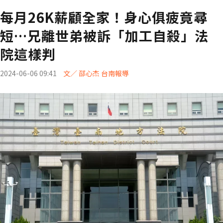
每月26K薪顧全家！身心俱疲竟尋
短…兄離世弟被訴「加工自殺」法
院這樣判
2024-06-06 09:41
文／ 邵心杰 台南報導