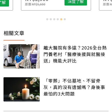
深度了解
了解
原價
NT$5,600
原價
N
相關文章
離大醫院有多遠？2026全台熱
門養老村「醫療後援與就醫接
送」機能大評比
「零葬」不佔墓地、不留骨
灰，真的沒有遺憾嗎？身後事
最怕的3大問題