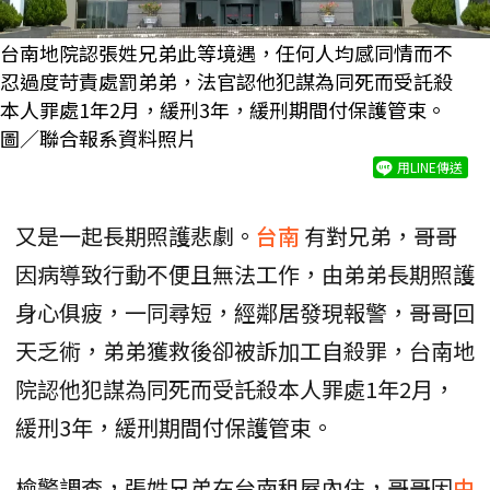
台南地院認張姓兄弟此等境遇，任何人均感同情而不
忍過度苛責處罰弟弟，法官認他犯謀為同死而受託殺
本人罪處1年2月，緩刑3年，緩刑期間付保護管束。
圖／聯合報系資料照片
用LINE傳送
又是一起長期照護悲劇。
台南
有對兄弟，哥哥
因病導致行動不便且無法工作，由弟弟長期照護
身心俱疲，一同尋短，經鄰居發現報警，哥哥回
天乏術，弟弟獲救後卻被訴加工自殺罪，台南地
院認他犯謀為同死而受託殺本人罪處1年2月，
緩刑3年，緩刑期間付保護管束。
檢警調查，張姓兄弟在台南租屋內住，哥哥因
中