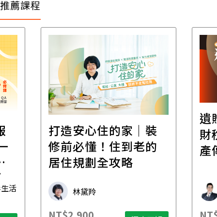
推薦課程
遺
報
打造安心住的家｜裝
財
一
修前必懂！住到老的
產
一
居住規劃全攻略
先
毒生活
林黛羚
NT$2,900
NT$