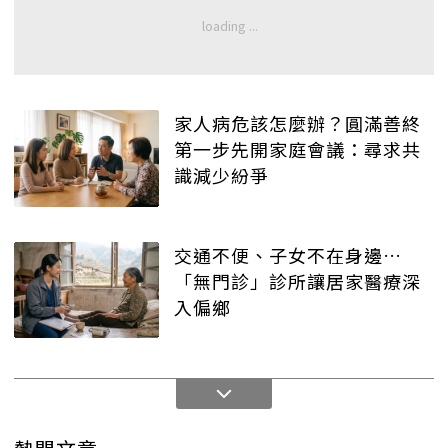
家人病危該怎麼辦？圓滿善終
第一步先開家庭會議：尋求共
識減少紛爭
交通不便、子女不在身邊…
「無門診」診所讓居家醫療深
入偏鄉