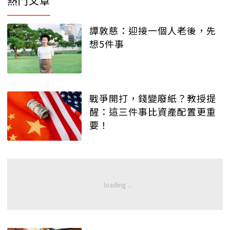
熱門文章
譚敦慈：迎接一個人老後，先
想5件事
戰爭開打，錢變廢紙？教授提
醒：這三件事比資產配置更重
要！