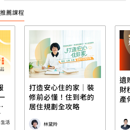
推薦課程
遺
報
打造安心住的家｜裝
財
一
修前必懂！住到老的
產
一
居住規劃全攻略
先
毒生活
林黛羚