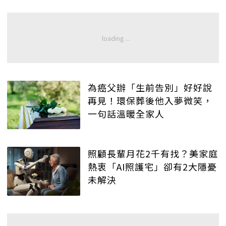
為癌父辦「生前告別」好好說
再見！環保葬後他入夢微笑，
一句話溫暖全家人
照顧長輩月花2千有找？美家庭
熱衷「AI照護宅」卻有2大隱憂
未解決