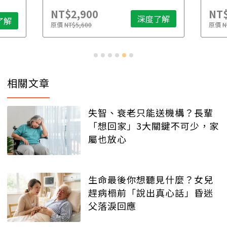
NT$2,900
NT$
深度了解
了解
原價
NT$5,600
原價
N
相關文章
失智、衰老只能送機構？長輩
「想回家」3大關鍵不可少，家
屬也放心
生命最後你想聽見什麼？女兒
趕病榻前「說出真心話」昏迷
父落淚回應