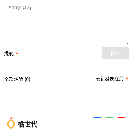
規範
發布
最新發表在前
全部評論 (
)
0