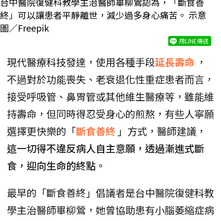
台中醫院復健科教學主治醫師畢柳鶯認為，「斷食善
終」可以讓患者平靜離世，減少過多身心痛苦。 示意
圖／Freepik
用LINE傳送
現代醫療科技發達，使用各種手段
延長壽命
，
不過對於功能喪失、老衰退化性重症患者而言，
接受呼吸管、鼻胃管或其他維生醫療等，雖能維
持壽命，但同時得忍受身心的煎熬，有些人寧願
選擇更快樂的「
斷食善終
」方式，醫師建議，
這一切得不違反病人自主意願，透過漸進式斷
食，迎向生命的終點。
最早的「斷食善終」倡議者是台中醫院復健科教
學主治醫師畢柳鶯，她曾協助患有小腦萎縮症病