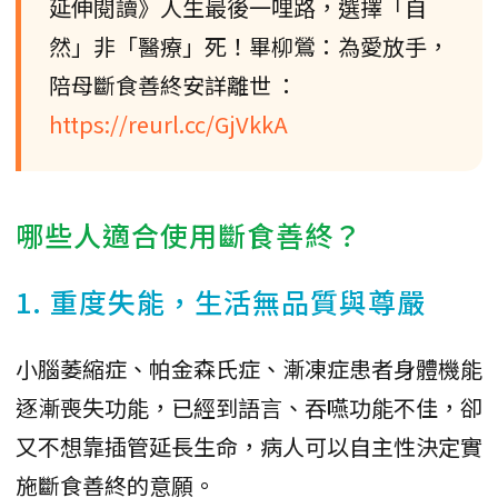
延伸閱讀》人生最後一哩路，選擇「自
然」非「醫療」死！畢柳鶯：為愛放手，
陪母斷食善終安詳離世 ：
https://reurl.cc/GjVkkA
哪些人適合使用斷食善終？
1. 重度失能，生活無品質與尊嚴
小腦萎縮症、帕金森氏症、漸凍症患者身體機能
逐漸喪失功能，已經到語言、吞嚥功能不佳，卻
又不想靠插管延長生命，病人可以自主性決定實
施斷食善終的意願。