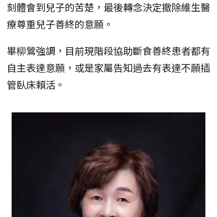
刻體會到兒子的苦楚，最後轉念決定撤除維生醫
療尊重兒子善終的意願。
畢柳鶯強調，目前現階段協助斷食善終患者都有
自主表達意願，或是家屬告知過去有表達不願插
管臥床賴活。