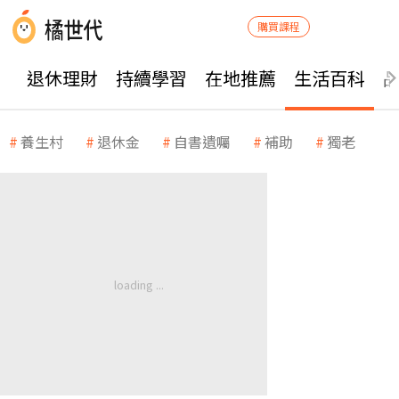
購買課程
退休理財
持續學習
在地推薦
生活百科
養生村
退休金
自書遺囑
補助
獨老