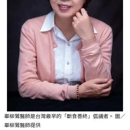
畢柳鶯醫師是台灣最早的「斷食善終」倡議者。 圖／
畢柳鶯醫師提供