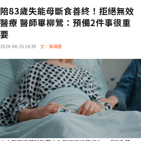
陪83歲失能母斷食善終！拒絕無效
醫療 醫師畢柳鶯：預備2件事很重
要
2024-04-15 14:39
文／黃靖惠