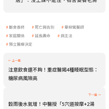
斷食善終
死亡與告別
畢柳鶯醫師
家庭關係
延長壽命
病主法
預立醫療決定
注意飲食還不夠！重症醫揭4種睡眠型態：
糖尿病風險高
穀雨後水氣增！中醫授「5穴道按摩+2湯