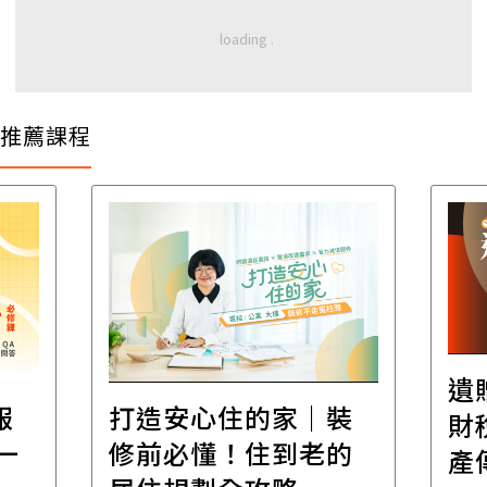
推薦課程
遺
報
打造安心住的家｜裝
財
一
修前必懂！住到老的
產