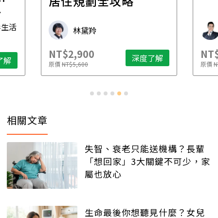
一
居住規劃全攻略
先
毒生活
林黛羚
NT$2,900
NT$
深度了解
了解
原價
NT$5,600
原價
N
相關文章
失智、衰老只能送機構？長輩
「想回家」3大關鍵不可少，家
屬也放心
生命最後你想聽見什麼？女兒