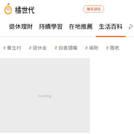
購買課程
退休理財
持續學習
在地推薦
生活百科
養生村
退休金
自書遺囑
補助
獨老