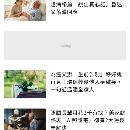
趕病榻前「說出真心話」昏迷
父落淚回應
為癌父辦「生前告別」好好說
再見！環保葬後他入夢微笑，
一句話溫暖全家人
照顧長輩月花2千有找？美家庭
熱衷「AI照護宅」卻有2大隱憂
未解決