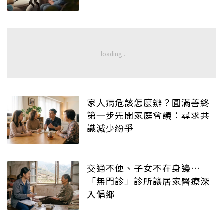
家人病危該怎麼辦？圓滿善終
第一步先開家庭會議：尋求共
識減少紛爭
交通不便、子女不在身邊…
「無門診」診所讓居家醫療深
入偏鄉