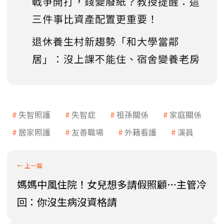
戰爭開打，錢變廢紙？教授提醒：這
三件事比資產配置更重要！
退休養生村新趨勢「和大學當鄰
居」：沒上課不能住、宿舍變養老房
失智照護
失智症
祖孫關係
家庭關係
居家照護
友善職場
外籍看護
演員
媽媽中風住院！女兒想多請假照顧…主管冷
回：你沒生病沒資格請