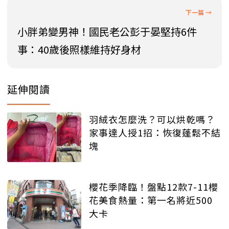
小胖弟變男神！國民老公彭于晏堅持6件
事：40歲後照樣維持好身材
延伸閱讀
羽絨衣怎麼洗？可以烘乾嗎？
家事達人授1招：恢復蓬鬆不結
塊
櫻花季降臨！盤點12款7-11櫻
花美食熱量：第一名將近500
大卡