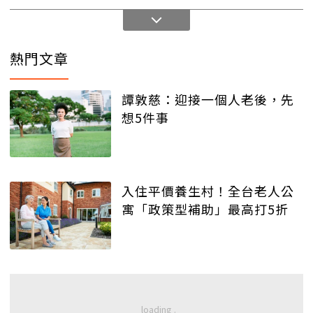
熱門文章
譚敦慈：迎接一個人老後，先
想5件事
入住平價養生村！全台老人公
寓「政策型補助」最高打5折