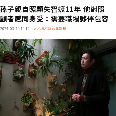
孫子親自照顧失智嬤11年 他對照
顧者感同身受：需要職場夥伴包容
2024-03-19 10:14
文／楊孟蓉 台北報導