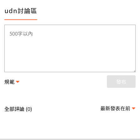
udn討論區
規範
發布
最新發表在前
全部評論 (
)
0