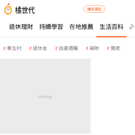
購買課程
退休理財
持續學習
在地推薦
生活百科
養生村
退休金
自書遺囑
補助
獨老