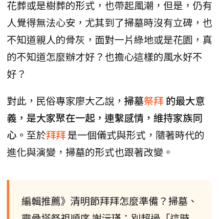
花葬或是樹葬的形式，也帶起風潮，但是，仍有
人覺得無法心安，尤其到了掃墓時沒有立碑，也
不知道親人的骨灰，面對一片綠地或是花園，真
的不知道怎麼辦才好？也擔心這樣的風水好不
好？
對此，民俗專家廖大乙說，
掃墓
祭拜
的最大意
義，是大家聚在一起，連繫感情，維持家族同
心。
至於
拜拜
是一個儀式與形式，隨著時代的
進化與演變，掃墓的形式也跟著改變。
編輯推薦》清明節拜拜怎麼準備？掃墓、
靈骨塔祭祖順序 謝沅瑾：別超過「這時