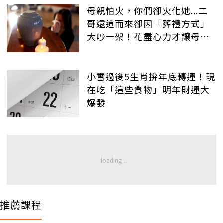
母親怕火，你們卻火化她...二
哥遠道而來卻因「葬禮方式」
大吵一架！花盡心力才讓母親
安葬
小雪過後5生肖拚年底轉運！現
在吃「這些食物」明年財運大
爆發
推薦課程