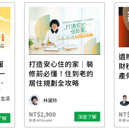
遺
報
打造安心住的家｜裝
財
一
修前必懂！住到老的
產
一
居住規劃全攻略
先
毒生活
林黛羚
NT$2,900
NT$
深度了解
了解
原價
NT$5,600
原價
N