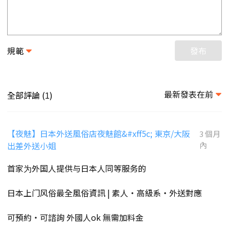
規範
發布
最新發表在前
全部評論 (
)
1
【夜魅】日本外送風俗店夜魅館&#xff5c; 東京/大阪
3 個月
出差外送小姐
內
首家为外国人提供与日本人同等服务的
日本上门风俗最全風俗資訊 | 素人・高級系・外送對應
可預約・可諮詢 外國人ok 無需加料金