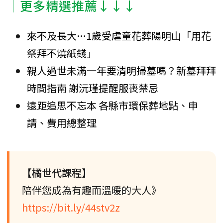
│更多精選推薦↓↓↓
來不及長大…1歲受虐童花葬陽明山「用花
祭拜不燒紙錢」
親人過世未滿一年要清明掃墓嗎？新墓拜拜
時間指南 謝沅瑾提醒服喪禁忌
遠距追思不忘本 各縣市環保葬地點、申
請、費用總整理
【橘世代課程】
陪伴您成為有趣而溫暖的大人》
https://bit.ly/44stv2z