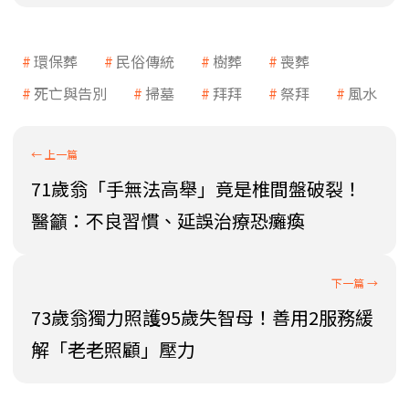
環保葬
民俗傳統
樹葬
喪葬
死亡與告別
掃墓
拜拜
祭拜
風水
71歲翁「手無法高舉」竟是椎間盤破裂！
醫籲：不良習慣、延誤治療恐癱瘓
73歲翁獨力照護95歲失智母！善用2服務緩
解「老老照顧」壓力