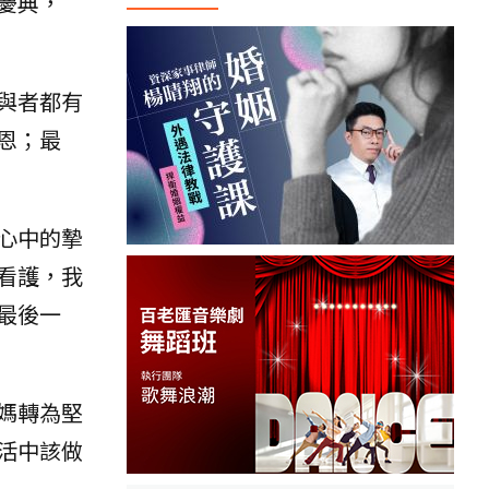
慶典，
與者都有
恩；最
心中的摯
看護，我
最後一
媽轉為堅
活中該做