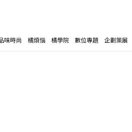
品味時尚
橘煩惱
橘學院
數位專題
企劃策展