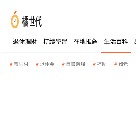
退休理財
持續學習
在地推薦
生活百科
養生村
退休金
自書遺囑
補助
獨老