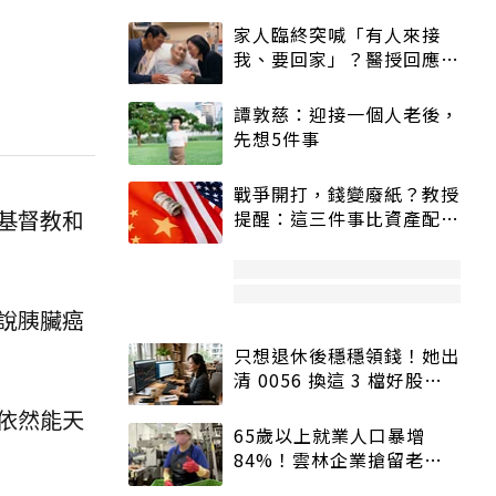
家人臨終突喊「有人來接
我、要回家」？醫授回應方
式快學：避免抱憾終生
譚敦慈：迎接一個人老後，
先想5件事
戰爭開打，錢變廢紙？教授
基督教和
提醒：這三件事比資產配置
更重要！
說胰臟癌
只想退休後穩穩領錢！她出
清 0056 換這 3 檔好股：
股價高點照樣買
依然能天
65歲以上就業人口暴增
84%！雲林企業搶留老員
工：穩定性高、經驗豐富